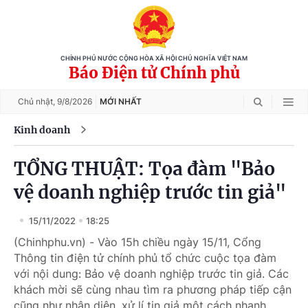
CHÍNH PHỦ NƯỚC CỘNG HÒA XÃ HỘI CHỦ NGHĨA VIỆT NAM
Báo Điện tử Chính phủ
Chủ nhật,
9/8/2026
MỚI NHẤT
Kinh doanh
TỔNG THUẬT: Tọa đàm "Bảo
vệ doanh nghiệp trước tin giả"
15/11/2022
18:25
(Chinhphu.vn) - Vào 15h chiều ngày 15/11, Cổng
Thông tin điện tử chính phủ tổ chức cuộc tọa đàm
với nội dung: Bảo vệ doanh nghiệp trước tin giả. Các
khách mời sẽ cùng nhau tìm ra phương pháp tiếp cận
cũng như nhận diện, xử lí tin giả một cách nhanh