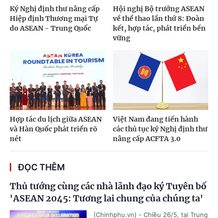
Ký Nghị định thư nâng cấp
Hội nghị Bộ trưởng ASEAN
Hiệp định Thương mại Tự
về thể thao lần thứ 8: Đoàn
do ASEAN - Trung Quốc
kết, hợp tác, phát triển bền
vững
Hợp tác du lịch giữa ASEAN
Việt Nam đang tiến hành
và Hàn Quốc phát triển rõ
các thủ tục ký Nghị định thư
nét
nâng cấp ACFTA 3.0
ĐỌC THÊM
Thủ tướng cùng các nhà lãnh đạo ký Tuyên bố
'ASEAN 2045: Tương lai chung của chúng ta'
(Chinhphu.vn) - Chiều 26/5, tại Trung