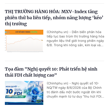
THỊ TRƯỜNG HÀNG HÓA: MXV-Index tăng
phiên thứ ba liên tiếp, nhóm năng lượng ‘kéo’
thị trường
(Chinhphu.vn) - Diễn biến phân hóa
tiếp tục bao trùm thị trường hàng hóa
nguyên liệu thế giới trong phiên ngày
6/8. Trong khi nông sản, kim loại và...
Tọa đàm "Nghị quyết 10: Phát triển hệ sinh
thái FDI chất lượng cao"
(Chinhphu.vn) - Nghị quyết số 10-
NQ/TW ngày 8/6/2026 của Bộ Chính
trị đánh dấu một bước ngoặt lớn khi
chuyển mạnh từ tư duy "thu hút FDI...