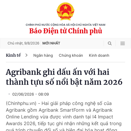
CHÍNH PHỦ NƯỚC CỘNG HÒA XÃ HỘI CHỦ NGHĨA VIỆT NAM
Báo Điện tử Chính phủ
Chủ nhật,
9/8/2026
MỚI NHẤT
Kinh tế
Ngân hàng
Chứng khoán
Kinh doanh
Agribank ghi dấu ấn với hai
thành tựu số nổi bật năm 2026
02/06/2026
08:09
(Chinhphu.vn) - Hai giải pháp công nghệ số của
Agribank gồm Agribank SmartForm và Agribank
Online Lending vừa được vinh danh tại I4 Impact
Awards 2026, tiếp tục ghi nhận những kết quả trong
quá trình chuyển đổi số và hiện đại hóa hoạt động