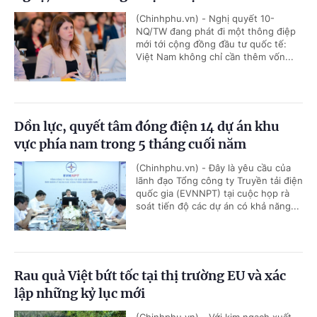
(Chinhphu.vn) - Nghị quyết 10-
NQ/TW đang phát đi một thông điệp
mới tới cộng đồng đầu tư quốc tế:
Việt Nam không chỉ cần thêm vốn...
Dồn lực, quyết tâm đóng điện 14 dự án khu
vực phía nam trong 5 tháng cuối năm
(Chinhphu.vn) - Đây là yêu cầu của
lãnh đạo Tổng công ty Truyền tải điện
quốc gia (EVNNPT) tại cuộc họp rà
soát tiến độ các dự án có khả năng...
Rau quả Việt bứt tốc tại thị trường EU và xác
lập những kỷ lục mới
(Chinhphu.vn) - Với kim ngạch xuất