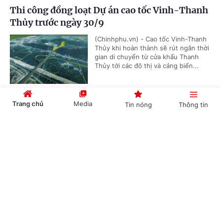
Thi công đồng loạt Dự án cao tốc Vinh-Thanh
Thủy trước ngày 30/9
(Chinhphu.vn) - Cao tốc Vinh-Thanh
Thủy khi hoàn thành sẽ rút ngắn thời
gian di chuyển từ cửa khẩu Thanh
Thủy tới các đô thị và cảng biển...
Trang chủ
Media
Tin nóng
Thông tin
Cắt giảm, đơn giản hóa thủ tục hành chính,
điều kiện kinh doanh trong lĩnh vực nông
Cổng TTĐT Chính phủ
English
中文
nghiệp và môi trường
(Chinhphu.vn) - Họp phiên toàn thể
tại Hội trường vào sáng nay (7/8),
Quốc hội nghe báo cáo về dự án Luật
sửa đổi, bổ sung một số điều của...
Chuyên mục