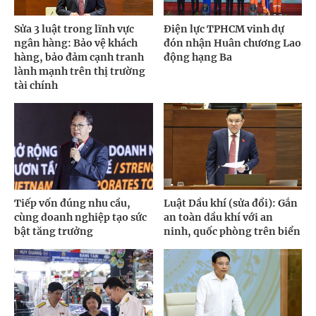
Sửa 3 luật trong lĩnh vực
Điện lực TPHCM vinh dự
ngân hàng: Bảo vệ khách
đón nhận Huân chương Lao
hàng, bảo đảm cạnh tranh
động hạng Ba
lành mạnh trên thị trường
tài chính
Tiếp vốn đúng nhu cầu,
Luật Dầu khí (sửa đổi): Gắn
cùng doanh nghiệp tạo sức
an toàn dầu khí với an
bật tăng trưởng
ninh, quốc phòng trên biển