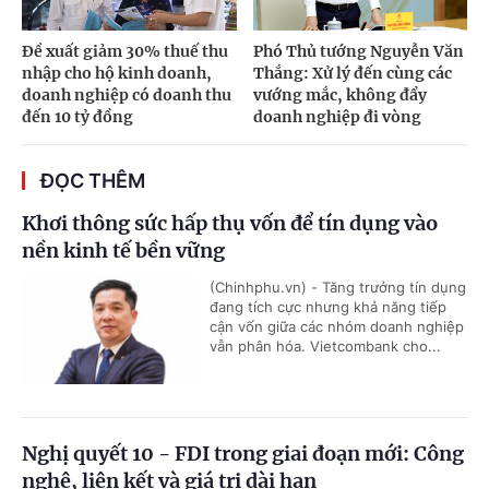
Đề xuất giảm 30% thuế thu
Phó Thủ tướng Nguyễn Văn
nhập cho hộ kinh doanh,
Thắng: Xử lý đến cùng các
doanh nghiệp có doanh thu
vướng mắc, không đẩy
đến 10 tỷ đồng
doanh nghiệp đi vòng
ĐỌC THÊM
Khơi thông sức hấp thụ vốn để tín dụng vào
nền kinh tế bền vững
(Chinhphu.vn) - Tăng trưởng tín dụng
đang tích cực nhưng khả năng tiếp
cận vốn giữa các nhóm doanh nghiệp
vẫn phân hóa. Vietcombank cho...
Nghị quyết 10 - FDI trong giai đoạn mới: Công
nghệ, liên kết và giá trị dài hạn