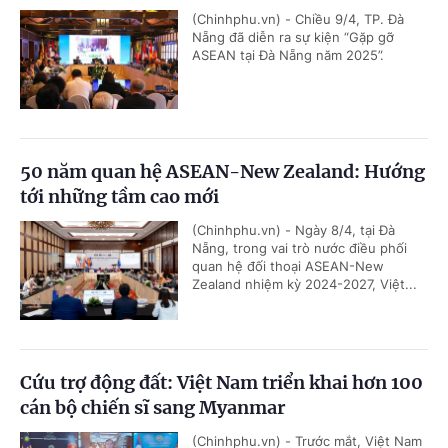
(Chinhphu.vn) - Chiều 9/4, TP. Đà
Nẵng đã diễn ra sự kiện “Gặp gỡ
ASEAN tại Đà Nẵng năm 2025”.
50 năm quan hệ ASEAN-New Zealand: Hướng
tới những tầm cao mới
(Chinhphu.vn) - Ngày 8/4, tại Đà
Nẵng, trong vai trò nước điều phối
quan hệ đối thoại ASEAN-New
Zealand nhiệm kỳ 2024-2027, Việt...
Cứu trợ động đất: Việt Nam triển khai hơn 100
cán bộ chiến sĩ sang Myanmar
(Chinhphu.vn) - Trước mắt, Việt Nam