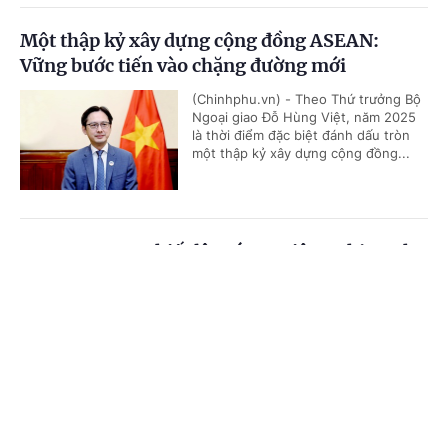
Một thập kỷ xây dựng cộng đồng ASEAN:
Vững bước tiến vào chặng đường mới
(Chinhphu.vn) - Theo Thứ trưởng Bộ
Ngoại giao Đỗ Hùng Việt, năm 2025
là thời điểm đặc biệt đánh dấu tròn
một thập kỷ xây dựng cộng đồng...
ASEAN 2025: Thiết lập các ưu tiên nghị sự cho
năm Chủ tịch ASEAN
Cổng TTĐT Chính phủ
English
中文
(Chinhphu.vn) - Ngày 18/1, Hội nghị
Quan chức cao cấp (SOM) ASEAN đã
Trang chủ
Media
Tin nóng
Thông tin
diễn ra tại thành phố Langkawi,
Malaysia nhằm rà soát công tác...
Chuyên mục