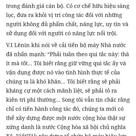
trong đánh giá cán bộ. Có cơ chế hữu hiệu sàng
lọc, đưa ra khỏi vị trí công tác đối với những
người không đủ phẩm chất, năng lực, uy tín và
sử dụng đối với người có năng lực nổi trội.
V.I Lênin khi nói về cải tiến bộ máy Nhà nước
đã nhấn mạnh: “Phải tuân theo qui tắc này: thà
ít mà tốt... Tôi biết rằng giữ vững qui tắc ấy và
vận dụng được nó vào tình hình thực tế của
chúng ta là khó khăn... Tôi biết rằng sẽ phải
kháng cự một cách mãnh liệt, sẽ phải tỏ ra
kiên trì phi thường... Song tôi vẫn tin chắc rằng
chỉ có tiến hành công tác đó, chúng ta mới có
thể xây dựng được một nước cộng hòa thật sự
xứng danh là nước Cộng hòa xã hội chủ nghĩa
Xô- Viết”[1]; xây dựng tổ chức bộ máy hiệu lực