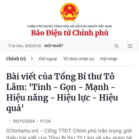
CHÍNH PHỦ NƯỚC CỘNG HÒA XÃ HỘI CHỦ NGHĨA VIỆT NAM
Báo Điện tử Chính phủ
Thứ năm,
6/8/2026
MỚI NHẤT
Chính trị
Đối ngoại
Tổ chức nhân sự
Hội nhập
Bài viết của Tổng Bí thư Tô
Lâm: 'Tinh - Gọn - Mạnh -
Hiệu năng - Hiệu lực - Hiệu
quả'
05/11/2024
17:24
(Chinhphu.vn) - Cổng TTĐT Chính phủ trân trọng giới
thiệu bài viết của Tổng Bí thư Tô Lâm về xây dựng hệ