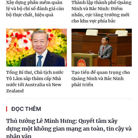
Xây dựng phần mềm quản
Thành lập thành phố Quảng
lý và bộ chỉ số đánh giá cán
Ninh và Bắc Ninh: Điểm
bộ thực chất, hiệu quả
nhấn, cực tăng trưởng mới
cho khu vực phía bắc
Tổng Bí thư, Chủ tịch nước
Tạo tiền đề quan trọng cho
Tô Lâm sắp thăm cấp Nhà
Quảng Ninh và Bắc Ninh
nước tới Australia và New
phát triển
Zealand
ĐỌC THÊM
Thủ tướng Lê Minh Hưng: Quyết tâm xây
dựng một không gian mạng an toàn, tin cậy và
nhân văn