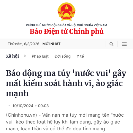
CHÍNH PHỦ NƯỚC CỘNG HÒA XÃ HỘI CHỦ NGHĨA VIỆT NAM
Báo Điện tử Chính phủ
Thứ năm,
6/8/2026
MỚI NHẤT
Xã hội
Pháp luật
Đời sống
Y tế
Báo động ma túy 'nước vui' gây
mất kiểm soát hành vi, ảo giác
mạnh
10/10/2024
09:03
(Chinhphu.vn) - Vấn nạn ma túy mới mang tên "nước
vui" kéo theo loạt hệ lụy khi lạm dụng, gây ảo giác
mạnh, loạn thần và có thể đe dọa tính mạng.