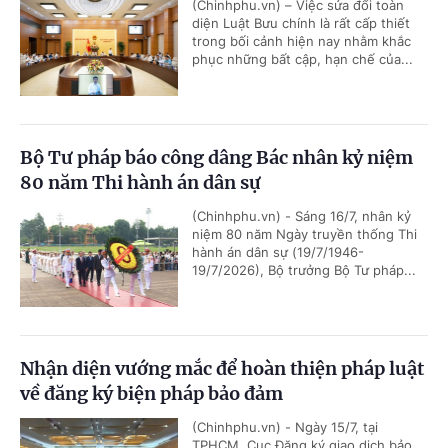
(Chinhphu.vn) – Việc sửa đổi toàn
diện Luật Bưu chính là rất cấp thiết
trong bối cảnh hiện nay nhằm khắc
phục những bất cập, hạn chế của...
Bộ Tư pháp báo công dâng Bác nhân kỷ niệm
80 năm Thi hành án dân sự
(Chinhphu.vn) - Sáng 16/7, nhân kỷ
niệm 80 năm Ngày truyền thống Thi
hành án dân sự (19/7/1946-
19/7/2026), Bộ trưởng Bộ Tư pháp...
Nhận diện vướng mắc để hoàn thiện pháp luật
về đăng ký biện pháp bảo đảm
(Chinhphu.vn) - Ngày 15/7, tại
TPHCM, Cục Đăng ký giao dịch bảo