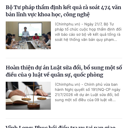
Bộ Tư pháp thẩm định kết quả rà soát 474 văn
bản lĩnh vực khoa học, công nghệ
(Chinhphu.vn) - Ngày 21/7, Bộ Tư
pháp tổ chức cuộc họp thẩm định đối
với báo cáo sơ bộ về kết quả tổng rà
soát hệ thống văn bản quy phạm...
Hoàn thiện dự án Luật sửa đổi, bổ sung một số
điều của 9 luật về quân sự, quốc phòng
(Chinhphu.vn) - Chính phủ vừa ban
hành Nghị quyết số 191/NQ-CP ngày
21/7/2026 về dự án Luật sửa đổi, bổ
sung một số điều của 09 luật về...
Vĩnh Long: Phục hồi điều tra vụ tai nạn giao