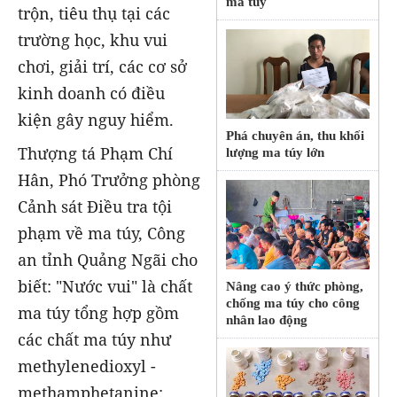
ma túy
trộn, tiêu thụ tại các
trường học, khu vui
chơi, giải trí, các cơ sở
kinh doanh có điều
kiện gây nguy hiểm.
Phá chuyên án, thu khối
Thượng tá Phạm Chí
lượng ma túy lớn
Hân, Phó Trưởng phòng
Cảnh sát Điều tra tội
phạm về ma túy, Công
an tỉnh Quảng Ngãi cho
biết: "Nước vui" là chất
Nâng cao ý thức phòng,
chống ma túy cho công
ma túy tổng hợp gồm
nhân lao động
các chất ma túy như
methylenedioxyl -
methamphetanine;