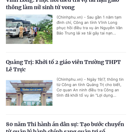
thông làm nữ sinh tử vong
(Chinhphu.vn) - Sau gần 1 năm tạm
đình chỉ, Công an tỉnh Vĩnh Long
phục hồi điều tra vụ án Nguyễn Văn
Bảo Trung lái xe tải gây tai nạn...
Quảng Trị: Khởi tố 2 giáo viên Trường THPT
Lê Trực
(Chinhphu.vn) - Ngày 19/7, thông tin
từ Công an tỉnh Quảng Trị cho biết,
Cơ quan An ninh điều tra Công an
tỉnh đã khởi tố vụ án "Lợi dụng...
80 năm Thi hành án dân sự: Tạo bước chuyển
từ quản lý hành chính sang quản trị số