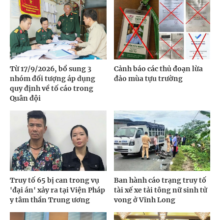
Từ 17/9/2026, bổ sung 3
Cảnh báo các thủ đoạn lừa
nhóm đối tượng áp dụng
đảo mùa tựu trường
quy định về tố cáo trong
Quân đội
Truy tố 65 bị can trong vụ
Ban hành cáo trạng truy tố
'đại án' xảy ra tại Viện Pháp
tài xế xe tải tông nữ sinh tử
y tâm thần Trung ương
vong ở Vĩnh Long