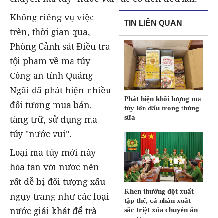
Không riêng vụ việc
TIN LIÊN QUAN
trên, thời gian qua,
Phòng Cảnh sát Điều tra
tội phạm về ma túy
Công an tỉnh Quảng
Ngãi đã phát hiện nhiều
Phát hiện khối lượng ma
đối tượng mua bán,
túy lớn dấu trong thùng
tàng trữ, sử dụng ma
sữa
túy "nước vui".
Loại ma túy mới này
hòa tan với nước nên
rất dễ bị đối tượng xấu
Khen thưởng đột xuất
ngụy trang như các loại
tập thể, cá nhân xuất
nước giải khát để trà
sắc triệt xóa chuyên án