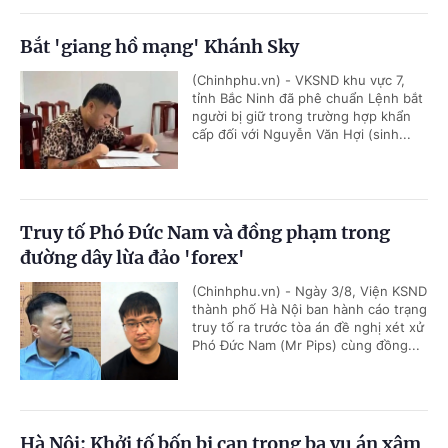
Bắt 'giang hồ mạng' Khánh Sky
(Chinhphu.vn) - VKSND khu vực 7,
tỉnh Bắc Ninh đã phê chuẩn Lệnh bắt
người bị giữ trong trường hợp khẩn
cấp đối với Nguyễn Văn Hợi (sinh...
Truy tố Phó Đức Nam và đồng phạm trong
đường dây lừa đảo 'forex'
(Chinhphu.vn) - Ngày 3/8, Viện KSND
thành phố Hà Nội ban hành cáo trạng
truy tố ra trước tòa án đề nghị xét xử
Phó Đức Nam (Mr Pips) cùng đồng...
Hà Nội: Khởi tố bốn bị can trong ba vụ án xâm