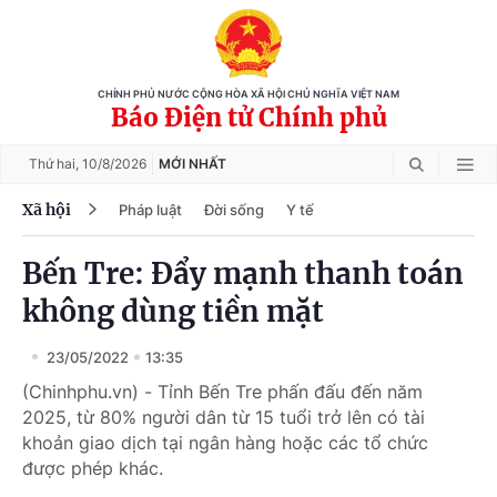
CHÍNH PHỦ NƯỚC CỘNG HÒA XÃ HỘI CHỦ NGHĨA VIỆT NAM
Báo Điện tử Chính phủ
Thứ hai,
10/8/2026
MỚI NHẤT
Xã hội
Pháp luật
Đời sống
Y tế
Bến Tre: Đẩy mạnh thanh toán
không dùng tiền mặt
23/05/2022
13:35
(Chinhphu.vn) - Tỉnh Bến Tre phấn đấu đến năm
2025, từ 80% người dân từ 15 tuổi trở lên có tài
khoản giao dịch tại ngân hàng hoặc các tổ chức
được phép khác.