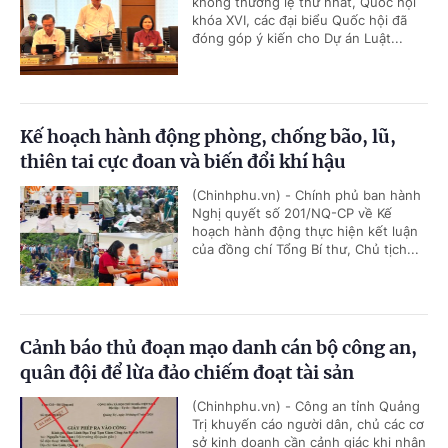
không thường lệ thứ nhất, Quốc hội
khóa XVI, các đại biểu Quốc hội đã
đóng góp ý kiến cho Dự án Luật...
Kế hoạch hành động phòng, chống bão, lũ,
thiên tai cực đoan và biến đổi khí hậu
(Chinhphu.vn) - Chính phủ ban hành
Nghị quyết số 201/NQ-CP về Kế
hoạch hành động thực hiện kết luận
của đồng chí Tổng Bí thư, Chủ tịch...
Cảnh báo thủ đoạn mạo danh cán bộ công an,
quân đội để lừa đảo chiếm đoạt tài sản
(Chinhphu.vn) - Công an tỉnh Quảng
Trị khuyến cáo người dân, chủ các cơ
sở kinh doanh cần cảnh giác khi nhận