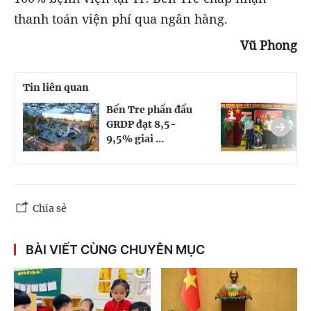
thanh toán viện phí qua ngân hàng.
Vũ Phong
Tin liên quan
Bến Tre phấn đấu
R
GRDP đạt 8,5-
N
9,5% giai ...
T
Chia sẻ
BÀI VIẾT CÙNG CHUYÊN MỤC