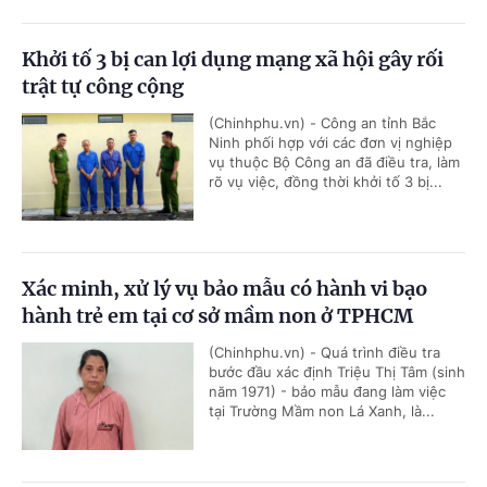
Khởi tố 3 bị can lợi dụng mạng xã hội gây rối
trật tự công cộng
(Chinhphu.vn) - Công an tỉnh Bắc
Ninh phối hợp với các đơn vị nghiệp
vụ thuộc Bộ Công an đã điều tra, làm
rõ vụ việc, đồng thời khởi tố 3 bị...
Xác minh, xử lý vụ bảo mẫu có hành vi bạo
hành trẻ em tại cơ sở mầm non ở TPHCM
(Chinhphu.vn) - Quá trình điều tra
bước đầu xác định Triệu Thị Tâm (sinh
năm 1971) - bảo mẫu đang làm việc
tại Trường Mầm non Lá Xanh, là...