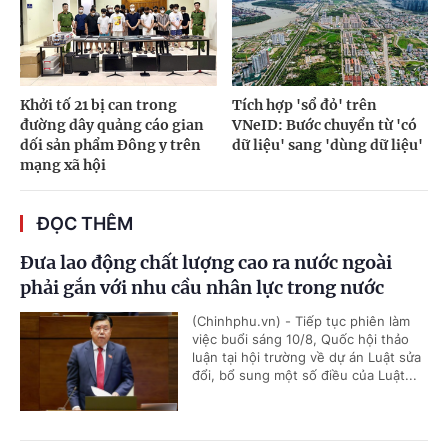
Khởi tố 21 bị can trong
Tích hợp 'sổ đỏ' trên
đường dây quảng cáo gian
VNeID: Bước chuyển từ 'có
dối sản phẩm Đông y trên
dữ liệu' sang 'dùng dữ liệu'
mạng xã hội
ĐỌC THÊM
Đưa lao động chất lượng cao ra nước ngoài
phải gắn với nhu cầu nhân lực trong nước
(Chinhphu.vn) - Tiếp tục phiên làm
việc buổi sáng 10/8, Quốc hội thảo
luận tại hội trường về dự án Luật sửa
đổi, bổ sung một số điều của Luật...