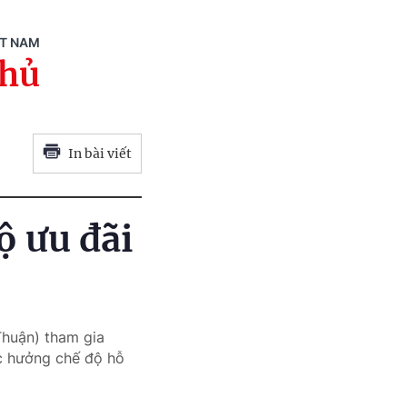
ỆT NAM
phủ
In bài viết
ộ ưu đãi
Thuận) tham gia
ợc hưởng chế độ hỗ