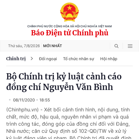
CHÍNH PHỦ NƯỚC CỘNG HÒA XÃ HỘI CHỦ NGHĨA VIỆT NAM
Báo Điện tử Chính phủ
Thứ sáu,
7/8/2026
MỚI NHẤT
Chính trị
Đối ngoại
Tổ chức nhân sự
Hội nhập
Bộ Chính trị kỷ luật cảnh cáo
đồng chí Nguyễn Văn Bình
08/11/2020
18:55
(Chinhphu.vn) - Xét bối cảnh tình hình, nội dung, tính
chất, mức độ, hậu quả, nguyên nhân vi phạm và quá
trình công tác, đóng góp của đồng chí đối với Đảng,
Nhà nước; căn cứ Quy định số 102-QĐ/TW về xử lý
kỷ luật đảng viên vi phạm, Bộ Chính trị đã quyết định