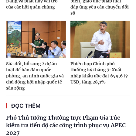
Đảng và phát huy vai trò
biến, giáo dục pháp luật
của các hội quần chúng
đáp ứng yêu cầu chuyển đổi
số
Sửa đổi, bổ sung 2 dự án
Phiên họp Chính phủ
luật để bảo đảm quốc
thường kỳ tháng 7: Xuất
phòng, an ninh quốc gia và
nhập khẩu ước đạt 659,6 tỷ
chủ động hội nhập quốc tế
USD, tăng 28,1%
sâu rộng
ĐỌC THÊM
Phó Thủ tướng Thường trực Phạm Gia Túc
kiểm tra tiến độ các công trình phục vụ APEC
2027