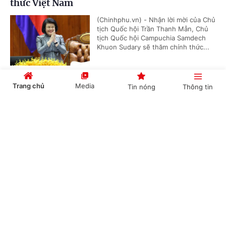
thức Việt Nam
(Chinhphu.vn) - Nhận lời mời của Chủ
tịch Quốc hội Trần Thanh Mẫn, Chủ
tịch Quốc hội Campuchia Samdech
Khuon Sudary sẽ thăm chính thức...
Trang chủ
Media
Tin nóng
Thông tin
Thủ tướng Chính phủ phát động "Phong trào
đẩy mạnh chăm lo người có công với cách
Cổng TTĐT Chính phủ
English
中文
mạng"
(Chinhphu.vn) - Sáng 23/7, tại Hà
Nội, Thủ tướng Chính phủ Lê Minh
Hưng dự Hội nghị tri ân người có
công với cách mạng toàn quốc năm...
Chuyên mục
CHÍNH TRỊ
KINH TẾ
Thủ tướng Lê Minh Hưng: Sự hy sinh của các