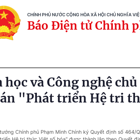
CHÍNH PHỦ NƯỚC CỘNG HÒA XÃ HỘI CHỦ NGHĨA VI
Báo Điện tử Chính 
 học và Công nghệ chủ t
án "Phát triển Hệ tri t
 tướng Chính phủ Phạm Minh Chính ký Quyết định số 464/Q
triển Hệ tri thức Việt số hóa" được thành lập theo Quyết 