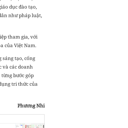
giáo dục đào tạo,
 dân như pháp luật,
ệp tham gia, với
óa của Việt Nam.
 sáng tạo, cống
ức và các doanh
; từng bước góp
dụng tri thức của
Phương Nhi