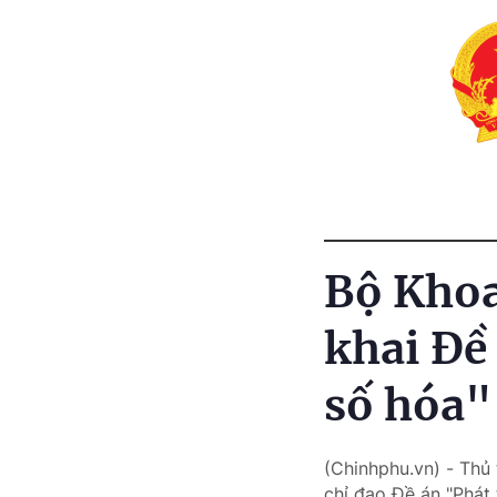
Bộ Khoa
khai Đề 
số hóa"
(Chinhphu.vn) - Thủ
chỉ đạo Đề án "Phát 