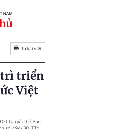
ỆT NAM
phủ
In bài viết
rì triển
hức Việt
Đ-TTg giải thể Ban
định số 494/QĐ-TTg