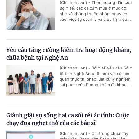
(Chinhphu.vn) - Theo hướng dẫn của
Bộ Y tế, các ca cúm mùa ở mức độ
nhẹ và không thuộc nhóm nguy cơ
cao, việc tự cách ly và điều trị triệu...
Yêu cầu tăng cường kiểm tra hoạt động khám,
chữa bệnh tại Nghệ An
(Chinhphu.vn) - Bộ Y tế yêu cầu Sở Y
tế tỉnh Nghệ An phối hợp với các cơ
quan thực thi pháp luật xử lý nghiêm
sai phạm của Phòng khám đa khoa...
Giành giật sự sống hai ca sốt rét ác tính: Cuộc
chạy đua nghẹt thở của các bác sĩ
(Chinhphu.vn) - Chỉ trong chưa đầy
một tuần, Bệnh viện Bạch Mai liên