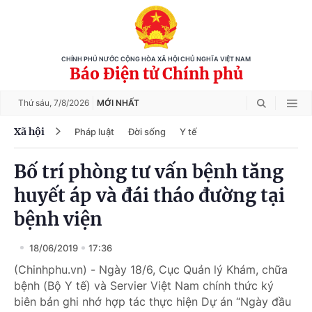
CHÍNH PHỦ NƯỚC CỘNG HÒA XÃ HỘI CHỦ NGHĨA VIỆT NAM
Báo Điện tử Chính phủ
Thứ sáu,
7/8/2026
MỚI NHẤT
Xã hội
Pháp luật
Đời sống
Y tế
Bố trí phòng tư vấn bệnh tăng
huyết áp và đái tháo đường tại
bệnh viện
18/06/2019
17:36
(Chinhphu.vn) - Ngày 18/6, Cục Quản lý Khám, chữa
bệnh (Bộ Y tế) và Servier Việt Nam chính thức ký
biên bản ghi nhớ hợp tác thực hiện Dự án “Ngày đầu