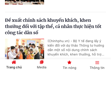
Đề xuất chính sách khuyến khích, khen
thưởng đối với tập thể, cá nhân thực hiện tốt
công tác dân số
(Chinhphu.vn) - Bộ Y tế đang lấy ý
kiến đối với dự thảo Thông tư hướng
dẫn một số nội dung chính sách
khuyến khích, khen thưởng, hỗ trợ...
Trang chủ
Media
Tin nóng
Thông tin
Triển khai chiến dịch 90 ngày làm sạch,
Cổng TTĐT Chính phủ
English
中文
chuẩn hóa dữ chuyên ngành y tế
(Chinhphu.vn) – Trong 90 ngày từ
tháng 7-9/2026, Bộ Y tế triển khai
chiến dịch tập trung rà soát, làm
sạch, làm giàu, chuẩn hóa và duy trì...