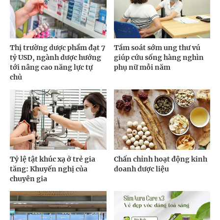
Thị trường dược phẩm đạt 7
Tầm soát sớm ung thư vú
tỷ USD, ngành dược hướng
giúp cứu sống hàng nghìn
tới nâng cao năng lực tự
phụ nữ mỗi năm
chủ
Tỷ lệ tật khúc xạ ở trẻ gia
Chấn chỉnh hoạt động kinh
tăng: Khuyến nghị của
doanh dược liệu
chuyên gia