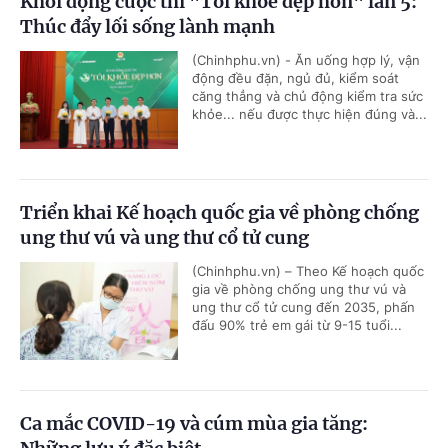
Khởi động cuộc thi "Tôi khỏe đẹp hơn" lần 5:
Thúc đẩy lối sống lành mạnh
(Chinhphu.vn) - Ăn uống hợp lý, vận
động đều đặn, ngủ đủ, kiểm soát
căng thẳng và chủ động kiểm tra sức
khỏe... nếu được thực hiện đúng và...
Triển khai Kế hoạch quốc gia về phòng chống
ung thư vú và ung thư cổ tử cung
(Chinhphu.vn) – Theo Kế hoạch quốc
gia về phòng chống ung thư vú và
ung thư cổ tử cung đến 2035, phấn
đấu 90% trẻ em gái từ 9-15 tuổi...
Ca mắc COVID-19 và cúm mùa gia tăng: