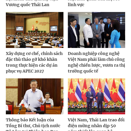
Vương quốc Thái Lan
lĩnh vực
Xây dựng cơ chế, chính sách
Doanh nghiệp công nghệ
đặc thù tháo gỡ khó khăn
Việt Nam phải làm chủ công
trong thực hiện các dự án
nghệ chiến lược, vươn ra thị
phục vụ APEC 2027
trường quốc tế
Thông báo Kết luận của
Việt Nam, Thái Lan trao đổi
Tổng Bí thư, Chủ tịch nước
điện mừng nhân dịp 50