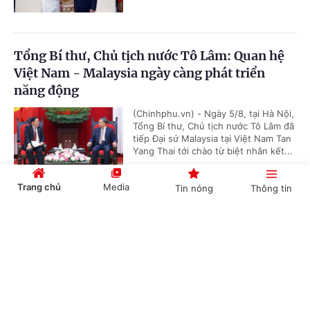
Tổng Bí thư, Chủ tịch nước Tô Lâm: Quan hệ
Việt Nam - Malaysia ngày càng phát triển
năng động
(Chinhphu.vn) - Ngày 5/8, tại Hà Nội,
Tổng Bí thư, Chủ tịch nước Tô Lâm đã
tiếp Đại sứ Malaysia tại Việt Nam Tan
Yang Thai tới chào từ biệt nhân kết...
Trang chủ
Media
Tin nóng
Thông tin
Thủ tướng Lê Minh Hưng tiếp Bộ trưởng Quốc
Cổng TTĐT Chính phủ
English
中文
phòng Malaysia
(Chinhphu.vn) - Chiều 5/8, tại trụ sở
Chính phủ, Thủ tướng Lê Minh Hưng
đã tiếp Bộ trưởng Quốc phòng
Malaysia Mohamed Khaled bin...