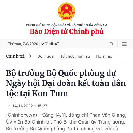
CHÍNH PHỦ NƯỚC CỘNG HÒA XÃ HỘI CHỦ NGHĨA VIỆT NAM
Báo Điện tử Chính phủ
Thứ sáu,
7/8/2026
MỚI NHẤT
Chính trị
Đối ngoại
Tổ chức nhân sự
Hội nhập
Bộ trưởng Bộ Quốc phòng dự
Ngày hội Đại đoàn kết toàn dân
tộc tại Kon Tum
14/11/2022
15:37
(Chinhphu.vn) - Sáng 14/11, đồng chí Phan Văn Giang,
Ủy viên Bộ Chính trị, Phó Bí thư Quân ủy Trung ương,
Bộ trưởng Bộ Quốc phòng đã tới chung vui với bà