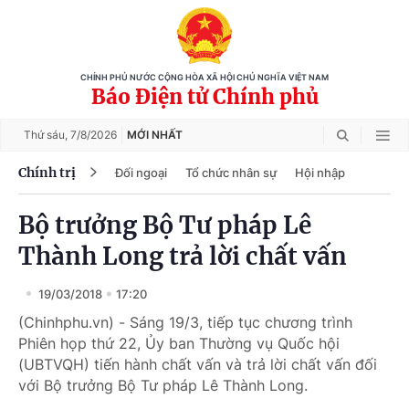
CHÍNH PHỦ NƯỚC CỘNG HÒA XÃ HỘI CHỦ NGHĨA VIỆT NAM
Báo Điện tử Chính phủ
Thứ sáu,
7/8/2026
MỚI NHẤT
Chính trị
Đối ngoại
Tổ chức nhân sự
Hội nhập
Bộ trưởng Bộ Tư pháp Lê
Thành Long trả lời chất vấn
19/03/2018
17:20
(Chinhphu.vn) - Sáng 19/3, tiếp tục chương trình
Phiên họp thứ 22, Ủy ban Thường vụ Quốc hội
(UBTVQH) tiến hành chất vấn và trả lời chất vấn đối
với Bộ trưởng Bộ Tư pháp Lê Thành Long.