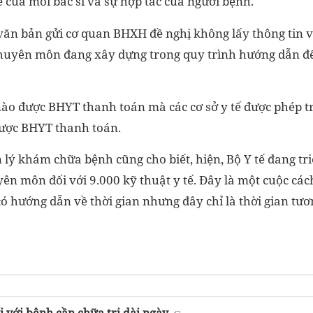
 của mỗi bác sĩ và sự hợp tác của người bệnh.
 văn bản gửi cơ quan BHXH đề nghị không lấy thông tin v
chuyên môn đang xây dựng trong quy trình hướng dẫn đ
ào được BHYT thanh toán mà các cơ sở y tế được phép tr
được BHYT thanh toán.
lý khám chữa bệnh cũng cho biết, hiện, Bộ Y tế đang tri
n môn đối với 9.000 kỹ thuật y tế. Đây là một cuộc các
ó hướng dẫn về thời gian nhưng đây chỉ là thời gian tươ