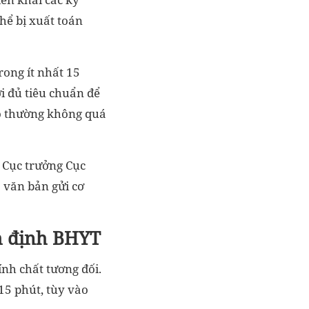
hể bị xuất toán
rong ít nhất 15
ới đủ tiêu chuẩn để
đồ thường không quá
 Cục trưởng Cục
 văn bản gửi cơ
ám định BHYT
h chất tương đối.
 15 phút, tùy vào