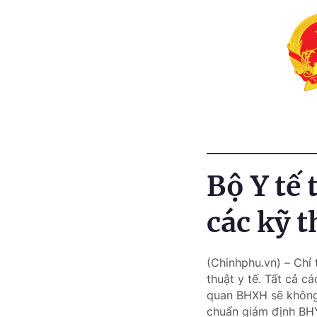
Bộ Y tế 
các kỹ 
(Chinhphu.vn) – Chỉ
thuật y tế. Tất cả c
quan BHXH sẽ không 
chuẩn giám định BH