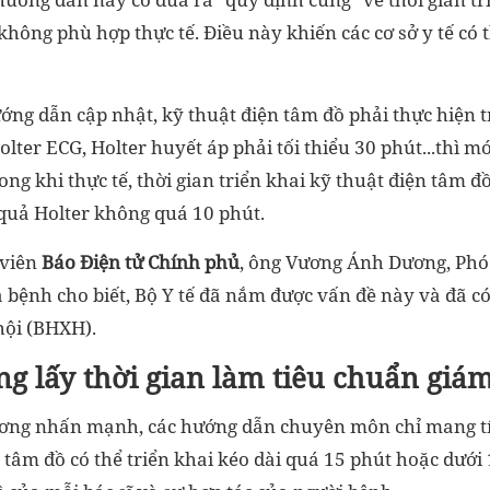
ông phù hợp thực tế. Điều này khiến các cơ sở y tế có t
ng dẫn cập nhật, kỹ thuật điện tâm đồ phải thực hiện t
olter ECG, Holter huyết áp phải tối thiểu 30 phút...thì m
ng khi thực tế, thời gian triển khai kỹ thuật điện tâm 
 quả Holter không quá 10 phút.
 viên
Báo Điện tử Chính phủ
, ông Vương Ánh Dương, Phó
bệnh cho biết, Bộ Y tế đã nắm được vấn đề này và đã có
hội (BHXH).
ng lấy thời gian làm tiêu chuẩn gi
ng nhấn mạnh, các hướng dẫn chuyên môn chỉ mang tín
n tâm đồ có thể triển khai kéo dài quá 15 phút hoặc dưới