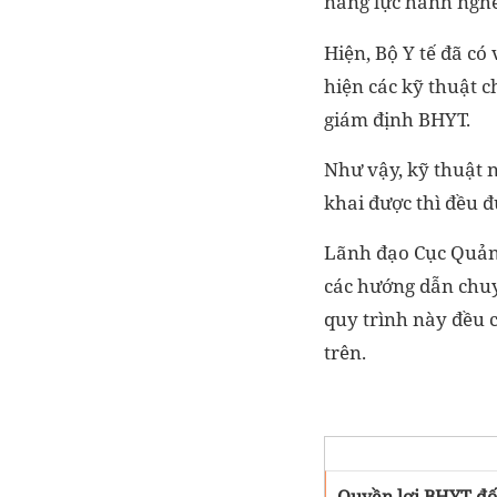
năng lực hành nghề
Hiện, Bộ Y tế đã có
hiện các kỹ thuật 
giám định BHYT.
Như vậy, kỹ thuật n
khai được thì đều 
Lãnh đạo Cục Quản 
các hướng dẫn chuyê
quy trình này đều c
trên.