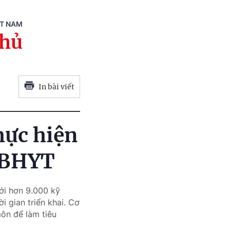
ỆT NAM
phủ
In bài viết
thực hiện
n BHYT
ới hơn 9.000 kỹ
i gian triển khai. Cơ
môn để làm tiêu