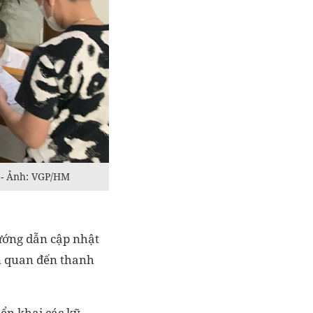
ế - Ảnh: VGP/HM
ướng dẫn cập nhật
ên quan đến thanh
iển khai các kỹ