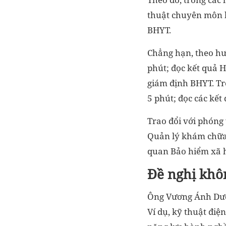
thuật chuyên môn kh
BHYT.
Chẳng hạn, theo hướ
phút; đọc kết quả H
giám định BHYT. Tro
5 phút; đọc các kết
Trao đổi với phóng
Quản lý khám chữa 
quan Bảo hiểm xã 
Đề nghị khô
Ông Vương Ánh Dươ
Ví dụ, kỹ thuật điệ