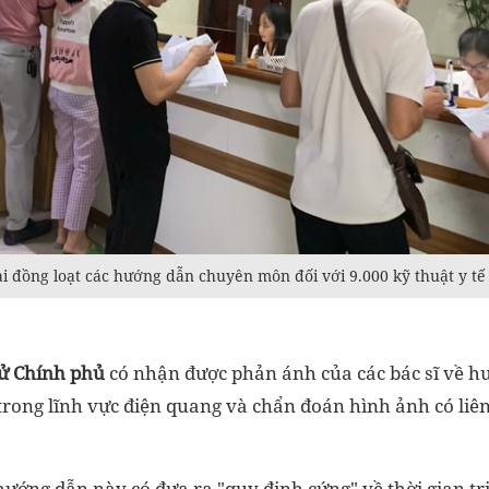
ai đồng loạt các hướng dẫn chuyên môn đối với 9.000 kỹ thuật y t
tử Chính phủ
có nhận được phản ánh của các bác sĩ về h
 trong lĩnh vực điện quang và chẩn đoán hình ảnh có li
hướng dẫn này có đưa ra "quy định cứng" về thời gian tr