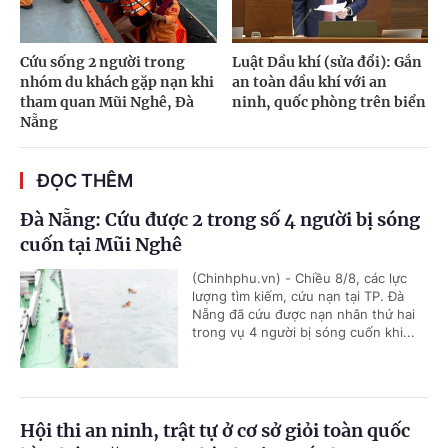
Cứu sống 2 người trong
Luật Dầu khí (sửa đổi): Gắn
nhóm du khách gặp nạn khi
an toàn dầu khí với an
tham quan Mũi Nghê, Đà
ninh, quốc phòng trên biển
Nẵng
ĐỌC THÊM
Đà Nẵng: Cứu được 2 trong số 4 người bị sóng
cuốn tại Mũi Nghê
(Chinhphu.vn) - Chiều 8/8, các lực
lượng tìm kiếm, cứu nạn tại TP. Đà
Nẵng đã cứu được nạn nhân thứ hai
trong vụ 4 người bị sóng cuốn khi...
Hội thi an ninh, trật tự ở cơ sở giỏi toàn quốc