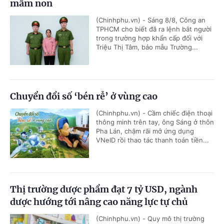
mầm non
(Chinhphu.vn) - Sáng 8/8, Công an
TPHCM cho biết đã ra lệnh bắt người
trong trường hợp khẩn cấp đối với
Triệu Thị Tâm, bảo mẫu Trường...
Chuyển đổi số ‘bén rễ’ ở vùng cao
(Chinhphu.vn) - Cầm chiếc điện thoại
thông minh trên tay, ông Sáng ở thôn
Pha Lán, chậm rãi mở ứng dụng
VNeID rồi thao tác thanh toán tiền...
Thị trường dược phẩm đạt 7 tỷ USD, ngành
dược hướng tới nâng cao năng lực tự chủ
(Chinhphu.vn) - Quy mô thị trường