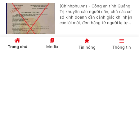
(Chinhphu.vn) - Công an tỉnh Quảng
Trị khuyến cáo người dân, chủ các cơ
sở kinh doanh cần cảnh giác khi nhận
các lời mời, đơn hàng từ người lạ tự...
Trang chủ
Media
Tin nóng
Thông tin
Chiến dịch 500 ngày đêm: Hơn 265.000 thân
nhân liệt sĩ đã được lấy mẫu phục vụ xác định
Cổng TTĐT Chính phủ
English
中文
danh tính
(Chinhphu.vn) - Đến ngày 6/8/2026,
trong khuôn khổ Chiến dịch 500 ngày
đêm, lực lượng chức năng đã lấy mẫu
của 265.761 thân nhân liệt sĩ, phân...
Chuyên mục
CHÍNH TRỊ
KINH TẾ
Khởi tố đối tượng ở Cần Thơ xuyên tạc, thông
tin sai sự thật, 'nổ' có 10 tỷ Euro
VĂN HÓA
XÃ HỘI