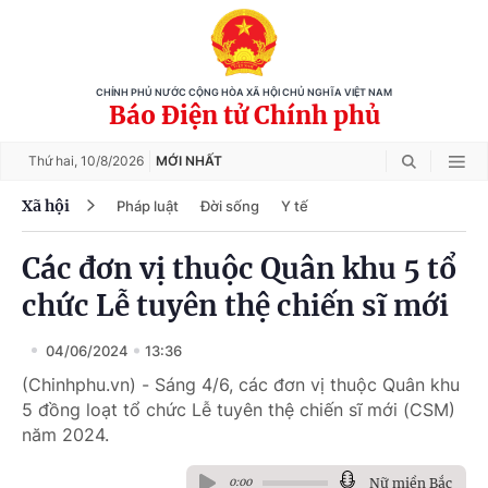
CHÍNH PHỦ NƯỚC CỘNG HÒA XÃ HỘI CHỦ NGHĨA VIỆT NAM
Báo Điện tử Chính phủ
Thứ hai,
10/8/2026
MỚI NHẤT
Xã hội
Pháp luật
Đời sống
Y tế
Các đơn vị thuộc Quân khu 5 tổ
chức Lễ tuyên thệ chiến sĩ mới
04/06/2024
13:36
(Chinhphu.vn) - Sáng 4/6, các đơn vị thuộc Quân khu
5 đồng loạt tổ chức Lễ tuyên thệ chiến sĩ mới (CSM)
năm 2024.
Nữ miền Bắc
0:00