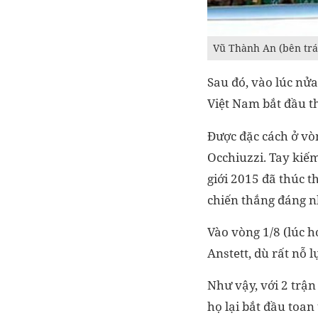
Vũ Thành An (bên trái
Sau đó, vào lúc nử
Việt Nam bắt đầu t
Được đặc cách ở vò
Occhiuzzi. Tay kiế
giới 2015 đã thúc t
chiến thắng đáng n
Vào vòng 1/8 (lúc h
Anstett, dù rất nỗ 
Như vậy, với 2 trận
họ lại bắt đầu toa