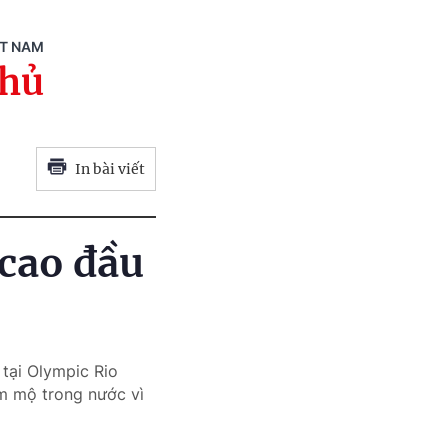
ỆT NAM
phủ
In bài viết
cao đầu
tại Olympic Rio
m mộ trong nước vì