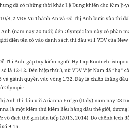
hưng đã có những thời khắc Lệ Dung khiến cho Kim Ji-y
 10/8, 2 VĐV Vũ Thành An và Đỗ Thị Anh bước vào thi đấ
 Anh (năm nay 20 tuổi) đến Olympic lần này có phần m
giới điền tên cô vào danh sách thi đấu vì 1 VĐV của New
, Đỗ Thị Anh gặp tay kiếm người Hy Lạp Kontochristopou
ỉ số là 12-12. Đến hiệp thứ 3, nữ VĐV Việt Nam đã “hạ” cô
3 và giành quyền vào vòng 1/32. Đây là chiến thắng đầu 
ở Olympic.
hị Anh thi đấu với Arianna Errigo (Italy) năm nay 28 tuổ
anna là một kiếm thủ kiếm liễu hàng đầu thế giới, đươn
 vô địch thế giới liên tiếp (2013, 2014). Do chênh lệch 
 số 9-15.