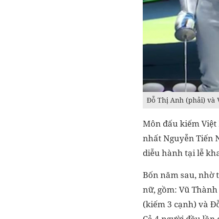
Đỗ Thị Anh (phải) và
Môn đấu kiếm Việt 
nhất Nguyễn Tiến N
diễu hành tại lễ k
Bốn năm sau, nhờ t
nữ, gồm: Vũ Thành
(kiếm 3 cạnh) và Đỗ
Cả 4 người đều lần