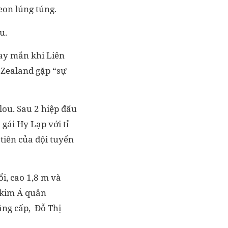
eon lúng túng.
u.
ay mắn khi Liên
 Zealand gặp “sự
lou. Sau 2 hiệp đấu
 gái Hy Lạp với tỉ
tiên của đội tuyển
i, cao 1,8 m và
g kim Á quân
đẳng cấp, Đỗ Thị