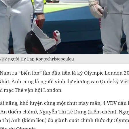
 VĐV người Hy Lạp Kontochristopoulou
Nam ra “biển lớn” lần đầu tiên là kỳ Olympic London 2
hật. Anh cũng là người vinh dự giương cao Quốc kỳ Việ
hai mạc Thế vận hội London.
ài năng, khổ luyện cùng một chút may mắn, 4 VĐV đấu 
 An (kiếm chém), Nguyễn Thị Lệ Dung (kiếm chém), Ng
 Thị Anh (kiếm liễu) đã giành suất chính thức dự Olympi
 đầu dự Olympic.