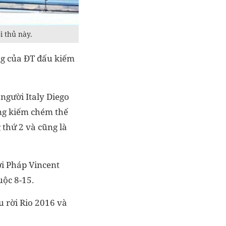
i thủ này.
ng của ĐT đấu kiếm
người Italy Diego
ung kiếm chém thế
 thứ 2 và cũng là
ời Pháp Vincent
uộc 8-15.
u rời Rio 2016 và