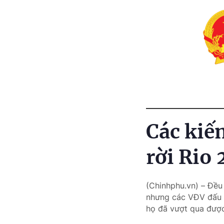
Các kiế
rời Rio
(Chinhphu.vn) – Đều
nhưng các VĐV đấu 
họ đã vượt qua được