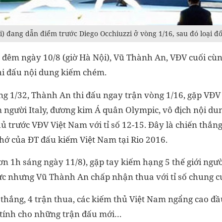
) đang dẫn điểm trước Diego Occhiuzzi ở vòng 1/16, sau đó loại đố
a đêm ngày 10/8 (giờ Hà Nội), Vũ Thành An, VĐV cuối cù
hi đấu nội dung kiếm chém.
ng 1/32, Thành An thi đấu ngay trận vòng 1/16, gặp VĐV 
m người Italy, đương kim Á quân Olympic, vô địch nội d
hủ trước VĐV Việt Nam với tỉ số 12-15. Đây là chiến thắng
hớ của ĐT đấu kiếm Việt Nam tại Rio 2016.
ơn 1h sáng ngày 11/8), gặp tay kiếm hạng 5 thế giới ngư
lực nhưng Vũ Thành An chấp nhận thua với tỉ số chung c
 thắng, 4 trận thua, các kiếm thủ Việt Nam ngẩng cao đầ
n tính cho những trận đấu mới…