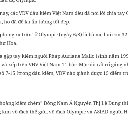
 này, các VĐV đấu kiếm Việt Nam đều đã nói lời chia tay
 họ đã để lại ấn tượng tốt đẹp.
 phong ra trận" ở Olympic (ngày 6/8) là bà mẹ hai con 32
hư Hoa.
a gặp tay kiếm người Pháp Auriane Mallo (sinh năm 199
ới và xếp trên VĐV Việt Nam 11 bậc. Mặc dù rất cố gắng 
số 7-15 (trong đấu kiếm, VĐV nào giành được 15 điểm trư
 hoàng kiếm chém” Đông Nam Á Nguyễn Thị Lệ Dung thi
 kim vô địch thế giới, vô địch Olympic và ASIAD người H