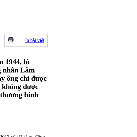
In bài viết
 1944, là
ng nhân Lâm
ay ông chỉ được
, không được
 thương binh
/2013 của Bộ Lao động -