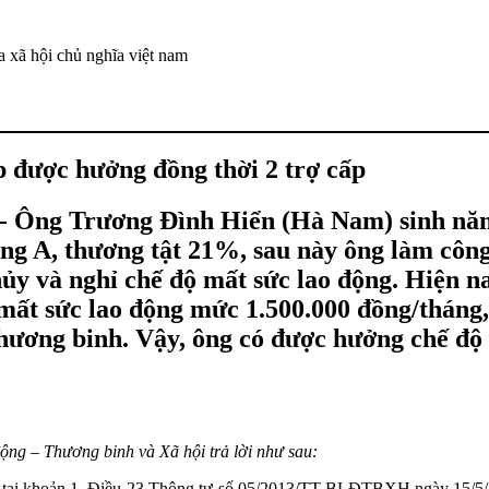
 xã hội chủ nghĩa việt nam
 được hưởng đồng thời 2 trợ cấp
- Ông Trương Đình Hiển (Hà Nam) sinh năm
ng A, thương tật 21%, sau này ông làm cô
y và nghỉ chế độ mất sức lao động. Hiện n
mất sức lao động mức 1.500.000 đồng/tháng
hương binh. Vậy, ông có được hưởng chế độ
ộng – Thương binh và Xã hội trả lời như sau:
h tại khoản 1, Điều 23 Thông tư số 05/2013/TT-BLĐTBXH ngày 15/5