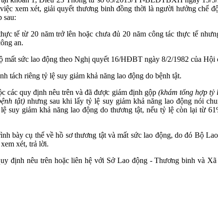
iệc xem xét, giải quyết thương binh đồng thời là người hưởng chế đ
p sau:
 thực tế từ 20 năm trở lên hoặc chưa đủ 20 năm công tác thực tế như
công an.
độ mất sức lao động theo Nghị quyết 16/HĐBT ngày 8/2/1982 của Hội
nh tách riêng tỷ lệ suy giảm khả năng lao động do bệnh tật.
c các quy định nêu trên và đã được giám định gộp
(khám tổng hợp tỷ 
ệnh tật)
nhưng sau khi lấy tỷ lệ suy giảm khả năng lao động nói ch
 lệ suy giảm khả năng lao động do thương tật, nếu tỷ lệ còn lại từ 61
ình bày cụ thể về hồ sơ thương tật và mất sức lao động, do đó Bộ L
xem xét, trả lời.
uy định nêu trên hoặc liên hệ với Sở Lao động - Thương binh và Xã 