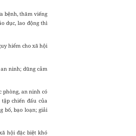
ữa bệnh, thăm viếng
o dục, lao động thì
guy hiểm cho xã hội
, an ninh; dũng cảm
c phòng, an ninh có
 tập chiến đấu của
 bố, bạo loạn; giải
xã hội đặc biệt khó