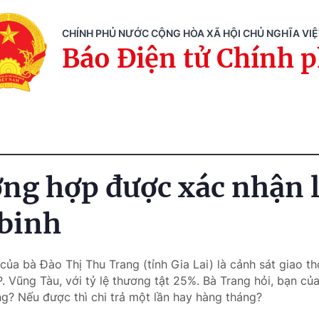
CHÍNH PHỦ NƯỚC CỘNG HÒA XÃ HỘI CHỦ NGHĨA VI
Báo Điện tử Chính 
ờng hợp được xác nhận 
binh
của bà Đào Thị Thu Trang (tỉnh Gia Lai) là cảnh sát giao thô
TP. Vũng Tàu, với tỷ lệ thương tật 25%. Bà Trang hỏi, bạn c
g? Nếu được thì chi trả một lần hay hàng tháng?