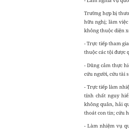
- Làm nghĩa vụ quố
Trường hợp bị thươ
hữu nghị; làm việc
không thuộc diện x
- Trực tiếp tham g
thuộc các tội được 
- Dũng cảm thực hi
cứu người, cứu tài
- Trực tiếp làm nh
tính chất nguy hi
không quân, hải qu
thoát con tin; cứu 
- Làm nhiệm vụ quố