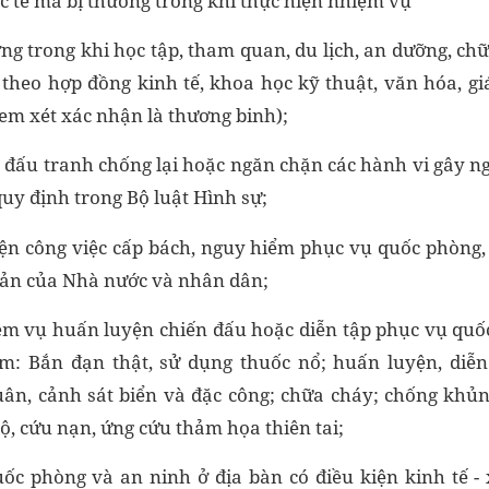
c tế mà bị thương trong khi thực hiện nhiệm vụ
ng trong khi học tập, tham quan, du lịch, an dưỡng, ch
 theo hợp đồng kinh tế, khoa học kỹ thuật, văn hóa, giá
em xét xác nhận là thương binh);
ia đấu tranh chống lại hoặc ngăn chặn các hành vi gây n
quy định trong Bộ luật Hình sự;
ện công việc cấp bách, nguy hiểm phục vụ quốc phòng
 sản của Nhà nước và nhân dân;
iệm vụ huấn luyện chiến đấu hoặc diễn tập phục vụ quố
ểm: Bắn đạn thật, sử dụng thuốc nổ; huấn luyện, diễn
ân, cảnh sát biển và đặc công; chữa cháy; chống khủng
hộ, cứu nạn, ứng cứu thảm họa thiên tai;
c phòng và an ninh ở địa bàn có điều kiện kinh tế - 