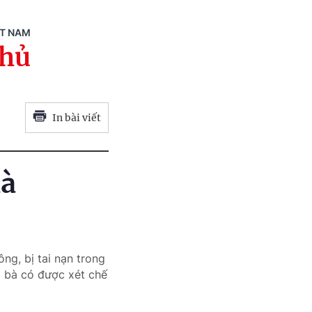
ỆT NAM
phủ
In bài viết
là
ng, bị tai nạn trong
ủa bà có được xét chế