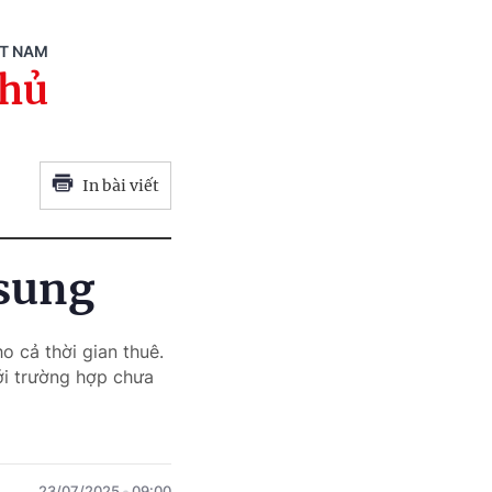
ỆT NAM
phủ
In bài viết
 sung
 cả thời gian thuê.
ới trường hợp chưa
23/07/2025
09:00