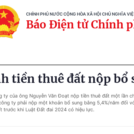
CHÍNH PHỦ NƯỚC CỘNG HÒA XÃ HỘI CHỦ NGHĨA VI
Báo Điện tử Chính 
nh tiền thuê đất nộp bổ
g ty của ông Nguyễn Văn Đoạt nộp tiền thuê đất một lần cho
công ty phải nộp một khoản bổ sung bằng 5,4%/năm đối v
t trước khi Luật Đất đai 2024 có hiệu lực.