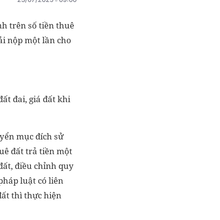
h trên số tiền thuê
hải nộp một lần cho
ất đai, giá đất khi
huyển mục đích sử
uê đất trả tiền một
đất, điều chỉnh quy
pháp luật có liên
ất thì thực hiện