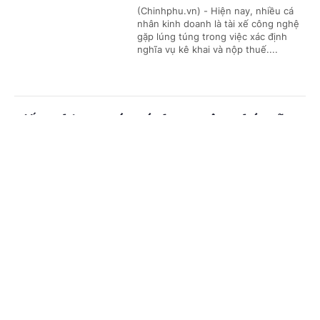
(Chinhphu.vn) - Hiện nay, nhiều cá
nhân kinh doanh là tài xế công nghệ
gặp lúng túng trong việc xác định
nghĩa vụ kê khai và nộp thuế....
Kiến nghị xem xét mức lương công chức xã
Cổng TTĐT Chính phủ
English
中文
(Chinhphu.vn) - Bộ Nội vụ tiếp tục
chủ động phối hợp với các bộ, cơ
quan liên quan nghiên cứu, đề xuất
Trang chủ
Media
Tin nóng
Thông tin
chính sách tiền lương mới theo tinh...
Chuyên mục
Cho thuê nhà ở xã hội sai quy định có thể bị
thu hồi nhà
CHÍNH TRỊ
KINH TẾ
(Chinhphu.vn) - Gia đình bà Phạm Thị
VĂN HÓA
XÃ HỘI
Phúc (Hà Nội) được giải quyết mua
một căn hộ chung cư nhà ở xã hội do