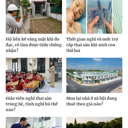
Hộ liền kề vắng mặt khi đo
Thời gian nghỉ và mức trợ
đạc, có làm được Giấy chứng
cấp thai sản khi sinh con
nhận?
thứ hai
Giáo viên nghỉ thai sản
Mua lại nhà ở xã hội đang
trùng hè, tính nghỉ bù thế
thuê theo giá nào?
nào?