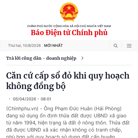
CHÍNH PHỦ NƯỚC CỘNG HÒA XÃ HỘI CHỦ NGHĨA VIỆT NAM
Báo Điện tử Chính phủ
Thứ hai,
10/8/2026
MỚI NHẤT
Trả lời công dân - doanh nghiệp
Căn cứ cấp sổ đỏ khi quy hoạch
không đồng bộ
05/04/2026
08:01
(Chinhphu.vn) - Ông Phạm Đức Huân (Hải Phòng)
đang sử dụng ổn định thửa đất được UBND xã giao
từ năm 1994, hiện trạng là đất ở nông thôn. Thửa đất
đã được UBND xã xác nhận không có tranh chấp,
phù hợp với quy hoạch sử dụng đất cấp huyện.