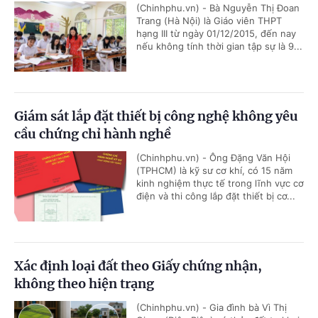
(Chinhphu.vn) - Bà Nguyễn Thị Đoan
Trang (Hà Nội) là Giáo viên THPT
hạng III từ ngày 01/12/2015, đến nay
nếu không tính thời gian tập sự là 9...
Giám sát lắp đặt thiết bị công nghệ không yêu
cầu chứng chỉ hành nghề
(Chinhphu.vn) - Ông Đặng Văn Hội
(TPHCM) là kỹ sư cơ khí, có 15 năm
kinh nghiệm thực tế trong lĩnh vực cơ
điện và thi công lắp đặt thiết bị cơ...
Xác định loại đất theo Giấy chứng nhận,
không theo hiện trạng
(Chinhphu.vn) - Gia đình bà Vì Thị