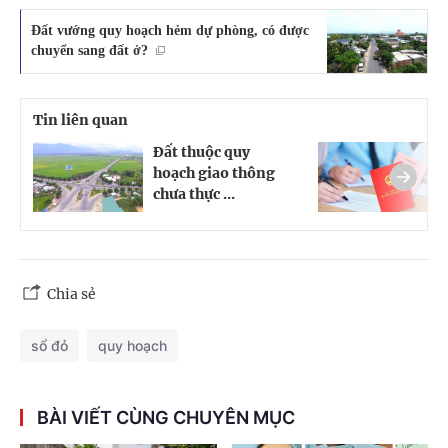
Đất vướng quy hoạch hẻm dự phòng, có được
chuyển sang đất ở?
Tin liên quan
Đất thuộc quy
Đ
hoạch giao thông
v
chưa thực ...
đ
Chia sẻ
sổ đỏ
quy hoạch
BÀI VIẾT CÙNG CHUYÊN MỤC