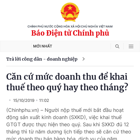
CHÍNH PHỦ NƯỚC CỘNG HÒA XÃ HỘI CHỦ NGHĨA VIỆT NAM
Báo Điện tử Chính phủ
MỚI NHẤT
Trả lời công dân - doanh nghiệp
Căn cứ mức doanh thu để khai
thuế theo quý hay theo tháng?
15/10/2019
11:02
(Chinhphu.vn) – Người nộp thuế mới bắt đầu hoạt
động sản xuất kinh doanh (SXKD), việc khai thuế
GTGT được thực hiện theo quý. Sau khi SXKD đủ 12
tháng thì từ năm dương lịch tiếp theo sẽ căn cứ theo
mức doanh thu bán hàng hóa, dịch vụ của năm