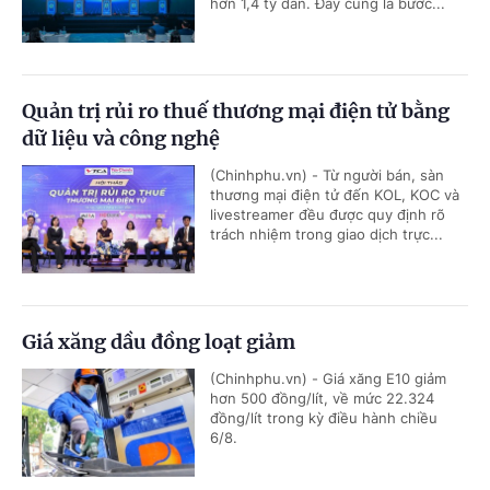
hơn 1,4 tỷ dân. Đây cũng là bước...
Quản trị rủi ro thuế thương mại điện tử bằng
dữ liệu và công nghệ
(Chinhphu.vn) - Từ người bán, sàn
thương mại điện tử đến KOL, KOC và
livestreamer đều được quy định rõ
trách nhiệm trong giao dịch trực...
Giá xăng dầu đồng loạt giảm
(Chinhphu.vn) - Giá xăng E10 giảm
hơn 500 đồng/lít, về mức 22.324
đồng/lít trong kỳ điều hành chiều
6/8.