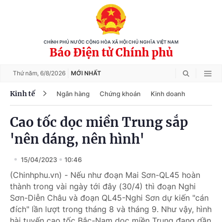
CHÍNH PHỦ NƯỚC CỘNG HÒA XÃ HỘI CHỦ NGHĨA VIỆT NAM
Báo Điện tử Chính phủ
Thứ năm,
6/8/2026
MỚI NHẤT
Kinh tế
Ngân hàng
Chứng khoán
Kinh doanh
Cao tốc dọc miền Trung sắp
'nên dáng, nên hình'
15/04/2023
10:46
(Chinhphu.vn) - Nếu như đoạn Mai Sơn-QL45 hoàn
thành trong vài ngày tới đây (30/4) thì đoạn Nghi
Sơn-Diễn Châu và đoạn QL45-Nghi Sơn dự kiến "cán
đích" lần lượt trong tháng 8 và tháng 9. Như vậy, hình
hài tuyến cao tốc Bắc-Nam dọc miền Trung đang dần