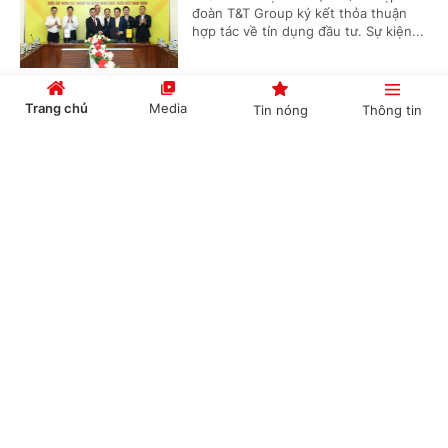
đoàn T&T Group ký kết thỏa thuận
hợp tác về tín dụng đầu tư. Sự kiện...
Trang chủ
Media
Tin nóng
Thông tin
Tập trung đẩy nhanh tiến độ các dự án truyền
tải điện trên địa bàn tỉnh Đắk Lắk
Cổng TTĐT Chính phủ
English
中文
(Chinhphu.vn) - Trong buổi làm việc
với UBND tỉnh Đắk Lắk sáng nay
(5/8), Tổng công ty Truyền tải điện
quốc gia (EVNNPT) đã nêu lên...
Chuyên mục
Cuộc đua AI trong ngân hàng chuyển sang
CHÍNH TRỊ
KINH TẾ
cuộc đua về dữ liệu
VĂN HÓA
XÃ HỘI
(Chinhphu.vn) - Ngành ngân hàng
đang bước từ kỷ nguyên số hóa sang
KHOA GIÁO
QUỐC TẾ
kỷ nguyên trí tuệ nhân tạo. Theo TS.