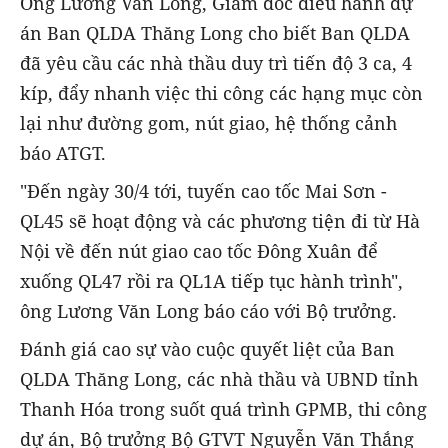
Ông Lương Văn Long, Giám đốc điều hành dự
án Ban QLDA Thăng Long cho biết Ban QLDA
đã yêu cầu các nhà thầu duy trì tiến độ 3 ca, 4
kíp, đẩy nhanh việc thi công các hạng mục còn
lại như đường gom, nút giao, hệ thống cảnh
báo ATGT.
"Đến ngày 30/4 tới, tuyến cao tốc Mai Sơn -
QL45 sẽ hoạt động và các phương tiện đi từ Hà
Nội về đến nút giao cao tốc Đông Xuân để
xuống QL47 rồi ra QL1A tiếp tục hành trình",
ông Lương Văn Long báo cáo với Bộ trưởng.
Đánh giá cao sự vào cuộc quyết liệt của Ban
QLDA Thăng Long, các nhà thầu và UBND tỉnh
Thanh Hóa trong suốt quá trình GPMB, thi công
dự án, Bộ trưởng Bộ GTVT Nguyễn Văn Thắng