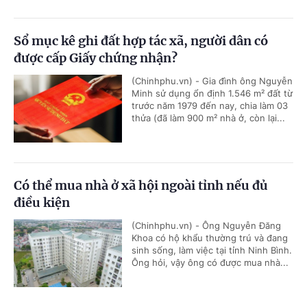
Sổ mục kê ghi đất hợp tác xã, người dân có
được cấp Giấy chứng nhận?
(Chinhphu.vn) - Gia đình ông Nguyễn
Minh sử dụng ổn định 1.546 m² đất từ
trước năm 1979 đến nay, chia làm 03
thửa (đã làm 900 m² nhà ở, còn lại...
Có thể mua nhà ở xã hội ngoài tỉnh nếu đủ
điều kiện
(Chinhphu.vn) - Ông Nguyễn Đăng
Khoa có hộ khẩu thường trú và đang
sinh sống, làm việc tại tỉnh Ninh Bình.
Ông hỏi, vậy ông có được mua nhà...