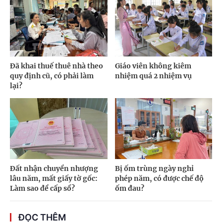
Đã khai thuế thuê nhà theo
Giáo viên không kiêm
quy định cũ, có phải làm
nhiệm quá 2 nhiệm vụ
lại?
Đất nhận chuyển nhượng
Bị ốm trùng ngày nghỉ
lâu năm, mất giấy tờ gốc:
phép năm, có được chế độ
Làm sao để cấp sổ?
ốm đau?
ĐỌC THÊM