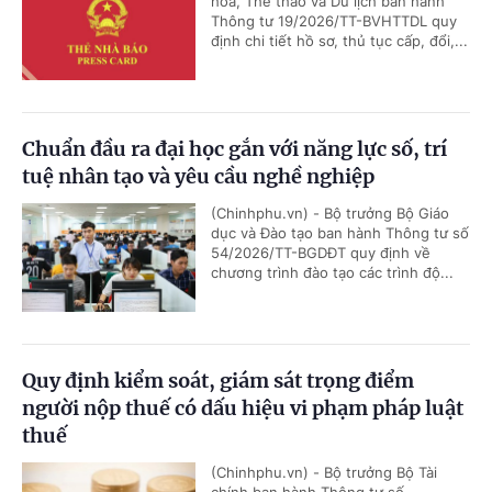
hóa, Thể thao và Du lịch ban hành
Thông tư 19/2026/TT-BVHTTDL quy
định chi tiết hồ sơ, thủ tục cấp, đổi,...
Chuẩn đầu ra đại học gắn với năng lực số, trí
tuệ nhân tạo và yêu cầu nghề nghiệp
(Chinhphu.vn) - Bộ trưởng Bộ Giáo
dục và Đào tạo ban hành Thông tư số
54/2026/TT-BGDĐT quy định về
chương trình đào tạo các trình độ...
Quy định kiểm soát, giám sát trọng điểm
người nộp thuế có dấu hiệu vi phạm pháp luật
thuế
(Chinhphu.vn) - Bộ trưởng Bộ Tài
chính ban hành Thông tư số