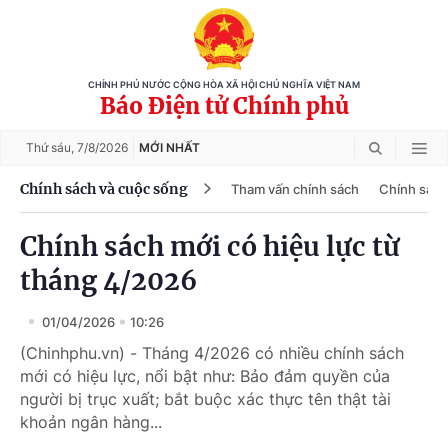
CHÍNH PHỦ NƯỚC CỘNG HÒA XÃ HỘI CHỦ NGHĨA VIỆT NAM
Báo Điện tử Chính phủ
Thứ sáu,
7/8/2026
MỚI NHẤT
Chính sách và cuộc sống
Tham vấn chính sách
Chính sách
Chính sách mới có hiệu lực từ
tháng 4/2026
01/04/2026
10:26
(Chinhphu.vn) - Tháng 4/2026 có nhiều chính sách
mới có hiệu lực, nổi bật như: Bảo đảm quyền của
người bị trục xuất; bắt buộc xác thực tên thật tài
khoản ngân hàng...