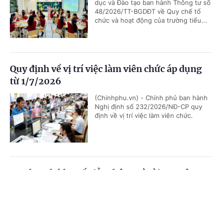
dục và Đào tạo ban hành Thông tư số
48/2026/TT-BGDĐT về Quy chế tổ
chức và hoạt động của trường tiểu...
Quy định về vị trí việc làm viên chức áp dụng
từ 1/7/2026
(Chinhphu.vn) - Chính phủ ban hành
Nghị định số 232/2026/NĐ-CP quy
định về vị trí việc làm viên chức.
Quy hoạch kho số viễn thông và tài nguyên
Internet
Cổng TTĐT Chính phủ
English
中文
(Chinhphu.vn) - Bộ trưởng Bộ Khoa
học và Công nghệ ban hành Thông
Trang chủ
Media
Tin nóng
Thông tin
tư 34/2026/TT-BKHCN quy định về