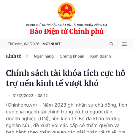
CHÍNH PHỦ NƯỚC CỘNG HÒA XÃ HỘI CHỦ NGHĨA VIỆT NAM
Báo Điện tử Chính phủ
Thứ năm,
6/8/2026
MỚI NHẤT
Kinh tế
Ngân hàng
Chứng khoán
Kinh doanh
Chính sách tài khóa tích cực hỗ
trợ nền kinh tế vượt khó
31/12/2023
08:12
(Chinhphu.vn) – Năm 2023 ghi nhận sự chủ động, tích
cực của ngành tài chính trong hỗ trợ người dân,
doanh nghiệp (DN), nền kinh tế. Bộ đã khẩn trương
nghiên cứu, đề xuất với các cấp có thẩm quyền và
ban hành theo thẩm quyền các giải pháp về thuế, phí,