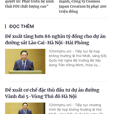
quyết 10: Phát triển hệ sinh
mạnh, Công ty Cosmos
thái FDI chất lượng cao"
Japan Creation bị phạt 200
triệu đồng
ĐỌC THÊM
Đề xuất tăng hơn 86 nghìn tỷ đồng cho dự án
đường sắt Lào Cai-Hà Nội-Hải Phòng
(Chinhphu.vn) - Tiếp tục Kỳ họp
không thường lệ thứ Nhất, sáng 6/8,
Quốc hội nghe Bộ trưởng Bộ Xây
dựng Trần Hồng Minh, thừa ủy...
Đề xuất cơ chế đặc thù đầu tư dự án đường
Vành đai 5-Vùng Thủ đô Hà Nội
(Chinhphu.vn) - Tiếp tục chương
trình Kỳ họp không thường lệ thứ
Nhất, sáng 6/8, Quốc hội nghe Tờ