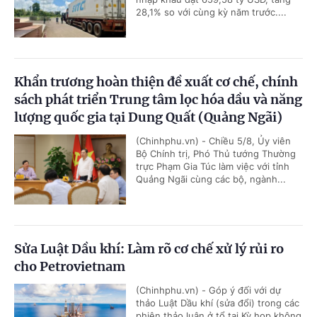
28,1% so với cùng kỳ năm trước....
Khẩn trương hoàn thiện đề xuất cơ chế, chính
sách phát triển Trung tâm lọc hóa dầu và năng
lượng quốc gia tại Dung Quất (Quảng Ngãi)
(Chinhphu.vn) - Chiều 5/8, Ủy viên
Bộ Chính trị, Phó Thủ tướng Thường
trực Phạm Gia Túc làm việc với tỉnh
Quảng Ngãi cùng các bộ, ngành...
Sửa Luật Dầu khí: Làm rõ cơ chế xử lý rủi ro
cho Petrovietnam
(Chinhphu.vn) - Góp ý đối với dự
thảo Luật Dầu khí (sửa đổi) trong các
phiên thảo luận ở tổ tại Kỳ họp không