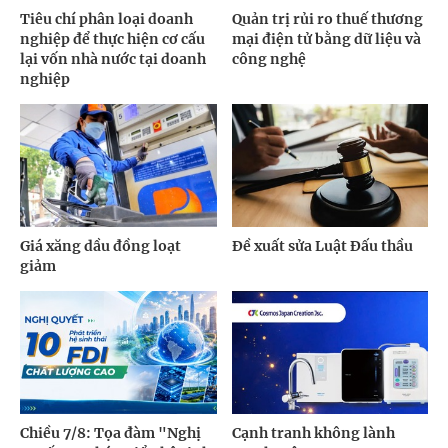
Tiêu chí phân loại doanh
Quản trị rủi ro thuế thương
nghiệp để thực hiện cơ cấu
mại điện tử bằng dữ liệu và
lại vốn nhà nước tại doanh
công nghệ
nghiệp
Giá xăng dầu đồng loạt
Đề xuất sửa Luật Đấu thầu
giảm
Chiều 7/8: Tọa đàm "Nghị
Cạnh tranh không lành