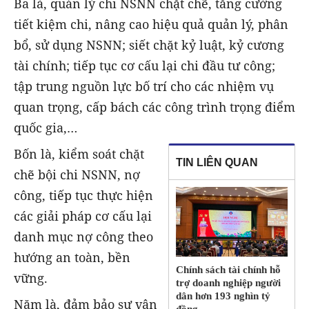
Ba là, quản lý chi NSNN chặt chẽ, tăng cường
tiết kiệm chi, nâng cao hiệu quả quản lý, phân
bổ, sử dụng NSNN; siết chặt kỷ luật, kỷ cương
tài chính; tiếp tục cơ cấu lại chi đầu tư công;
tập trung nguồn lực bố trí cho các nhiệm vụ
quan trọng, cấp bách các công trình trọng điểm
quốc gia,…
Bốn là, kiểm soát chặt
TIN LIÊN QUAN
chẽ bội chi NSNN, nợ
công, tiếp tục thực hiện
các giải pháp cơ cấu lại
danh mục nợ công theo
hướng an toàn, bền
Chính sách tài chính hỗ
vững.
trợ doanh nghiệp người
dân hơn 193 nghìn tỷ
Năm là, đảm bảo sự vận