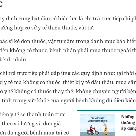
c
 định cũng bắt đầu có hiệu lực là chi trả trực tiếp chi ph
ường hợp cơ sở y tế thiếu thuốc, vật tư.
bác sĩ kê đơn thuốc, vật tư nằm trong danh mục bảo hiể
viện không có thuốc, bệnh nhân phải mua thuốc ngoài t
 bệnh nhân.
chi trả trực tiếp phải đáp ứng các quy định như: tại thời
bị y tế mà không có thuốc, thiết bị y tế đấu thầu, mua 
sở y tế không có thuốc thay thế; không chuyển người bệ
 tình trạng sức khỏe của người bệnh không đủ điều kiệ
iểm y tế sẽ thanh toán trực
Những l
 theo số lượng và đơn giá
thường
áp dụng
đơn do người bệnh mua tại cơ