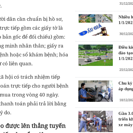
31/12/20
.
Nhiều l
ười dân cần chuẩn bị hồ sơ,
1/1/202
trực tiếp gồm các giấy tờ là
30/12/20
 bản gốc để đối chiếu) gồm:
ng minh nhân thân; giấy ra
Điều ki
đào tạo
bệnh hoặc sổ khám bệnh; hóa
1/1/202
 có liên quan.
25/12/20
ã hội có trách nhiệm tiếp
Chu kỳ 
toán trực tiếp cho người bệnh
áp dụng
ã mua trong vòng 40 ngày.
18/12/20
hanh toán phải trả lời bằng
ý do.
Gần 3.
triển k
o được lên thẳng tuyến
xe máy 