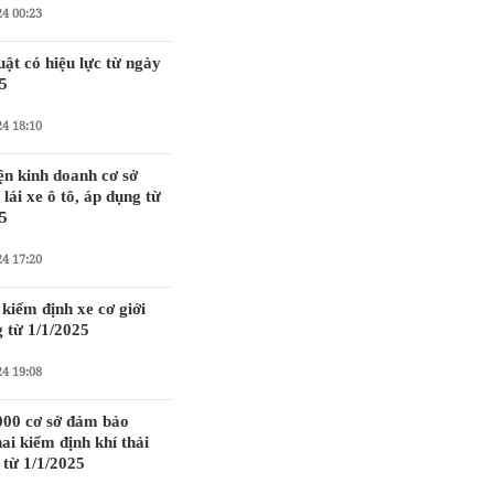
24 00:23
uật có hiệu lực từ ngày
5
24 18:10
ện kinh doanh cơ sở
 lái xe ô tô, áp dụng từ
5
24 17:20
kiểm định xe cơ giới
 từ 1/1/2025
24 19:08
000 cơ sở đảm bảo
hai kiểm định khí thải
từ 1/1/2025