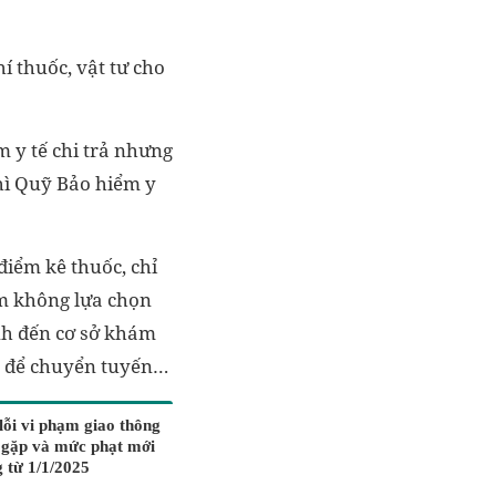
í thuốc, vật tư cho
m y tế chi trả nhưng
hì Quỹ Bảo hiểm y
 điểm kê thuốc, chỉ
sắm không lựa chọn
nh đến cơ sở khám
n để chuyển tuyến…
ỗi vi phạm giao thông
 gặp và mức phạt mới
 từ 1/1/2025