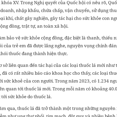
i khóa XV. Trong Nghị quyết của Quốc hội có nêu rõ, Quố
 doanh, nhập khẩu, chứa chấp, vận chuyển, sử dụng thuố
oại khí, chất gây nghiện, gây tác hại cho sức khỏe con n
ng đồng, trật tự, an toàn xã hội.
m bảo vệ sức khỏe cộng đồng, đặc biệt là thanh, thiếu n
ói của trẻ em đã được lắng nghe, nguyện vọng chính đán
hói thuốc đang thành hiện thực.
ơ sở liên quan đến tác hại của các loại thuốc lá mới như 
 đã có rất nhiều báo cáo khoa học cho thấy, các loại th
 sức khoẻ của con người. Trong năm 2023, có 1.234 ngườ
liên quan tới thuốc lá mới. Trong mỗi năm có khoảng 4
tới sức khỏe do thuốc lá.
ăm qua, thuốc lá đã trở thành một trong những nguyên
ễm như ung thư phổi, tim mạch, đột quỵ và nhiều bệnh 