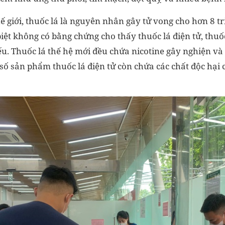
hế giới, thuốc lá là nguyên nhân gây tử vong cho hơn 8 
biệt không có bằng chứng cho thấy thuốc lá điện tử, thuố
ếu. Thuốc lá thế hệ mới đều chứa nicotine gây nghiện và c
số sản phẩm thuốc lá điện tử còn chứa các chất độc hại 