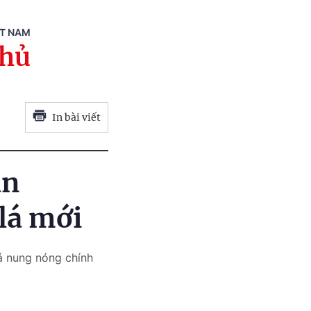
ỆT NAM
phủ
In bài viết
ận
 lá mới
lá nung nóng chính