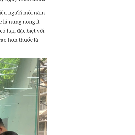
triệu người mỗi năm
c lá nung nong ít
ó hại, đặc biệt với
cao hơn thuốc lá