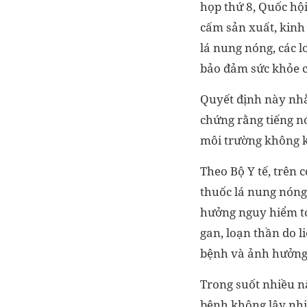
họp thứ 8, Quốc hộ
cấm sản xuất, kinh
lá nung nóng, các l
bảo đảm sức khỏe cộ
Quyết định này nhằ
chứng rằng tiếng n
môi trường không k
Theo Bộ Y tế, trên c
thuốc lá nung nóng,
hưởng nguy hiểm tới
gan, loạn thần do 
bệnh và ảnh hưởng 
Trong suốt nhiều n
bệnh không lây nhi