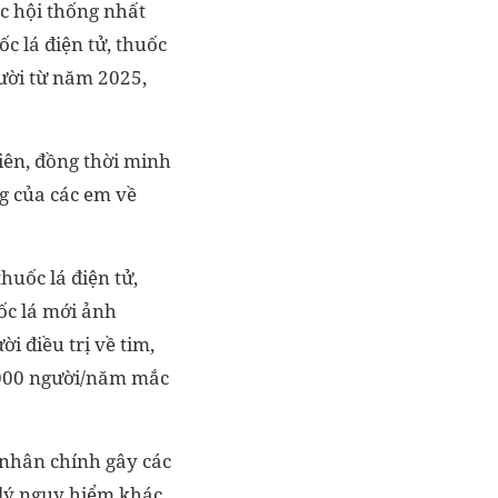
c hội thống nhất
c lá điện tử, thuốc
gười từ năm 2025,
iên, đồng thời minh
g của các em về
thuốc lá điện tử,
uốc lá mới ảnh
i điều trị về tim,
0.000 người/năm mắc
 nhân chính gây các
lý nguy hiểm khác.