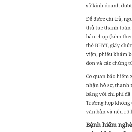
sở kinh doanh dược
Để được chi trả, ng
thủ tục thanh toán 
bản chụp (kèm theo
thẻ BHYT, giấy chứ
viện, phiếu khám 
đơn và các chứng từ
Cơ quan bảo hiểm x
nhận hồ sơ, thanh 
bằng với chi phí đ
Trường hợp không t
văn bản và nêu rõ l
Bệnh hiểm nghè