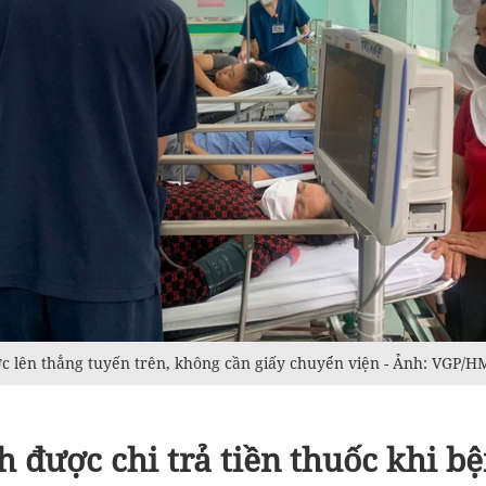
 lên thẳng tuyến trên, không cần giấy chuyển viện - Ảnh: VGP/H
 được chi trả tiền thuốc khi b