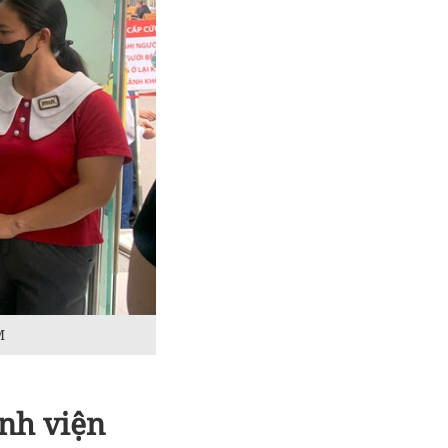
M
ệnh viện