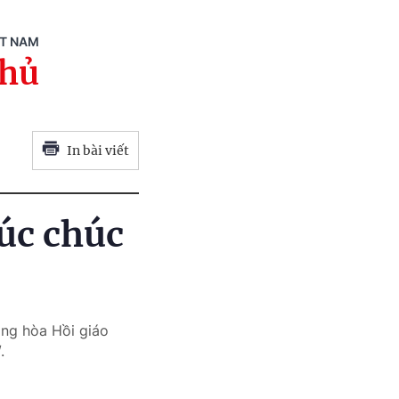
ỆT NAM
phủ
In bài viết
úc chúc
Cộng hòa
Hồi giáo
.