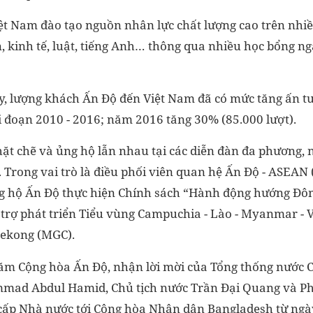
ệt Nam đào tạo nguồn nhân lực chất lượng cao trên nhiề
n, kinh tế, luật, tiếng Anh… thông qua nhiều học bổng n
 lượng khách Ấn Độ đến Việt Nam đã có mức tăng ấn tư
 đoạn 2010 - 2016; năm 2016 tăng 30% (85.000 lượt).
hặt chẽ và ủng hộ lẫn nhau tại các diễn đàn đa phương, 
Trong vai trò là điều phối viên quan hệ Ấn Độ - ASEAN (
g hộ Ấn Độ thực hiện Chính sách “Hành động hướng Đông
ỗ trợ phát triển Tiểu vùng Campuchia - Lào - Myanmar -
Mekong (MGC).
ăm Cộng hòa Ấn Độ, nhận lời mời của Tổng thống nước
ad Abdul Hamid, Chủ tịch nước Trần Đại Quang và Ph
ấp Nhà nước tới Cộng hòa Nhân dân Bangladesh từ ngày 