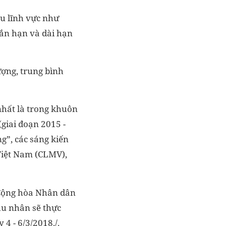
u lĩnh vực như
gắn hạn và dài hạn
ợng, trung bình
nhất là trong khuôn
giai đoạn 2015 -
”, các sáng kiến
 Việt Nam (CLMV),
 Cộng hòa Nhân dân
u nhân sẽ thực
4 - 6/3/2018./.