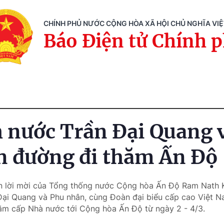
CHÍNH PHỦ NƯỚC CỘNG HÒA XÃ HỘI CHỦ NGHĨA VI
Báo Điện tử Chính 
h nước Trần Đại Quang 
n đường đi thăm Ấn Độ
n lời mời của Tổng thống nước Cộng hòa Ấn Độ Ram Nath K
Đại Quang và Phu nhân, cùng Đoàn đại biểu cấp cao Việt N
hăm cấp Nhà nước tới Cộng hòa Ấn Độ từ ngày 2 - 4/3.