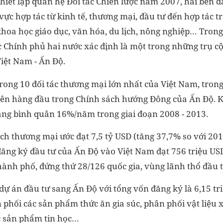
thiết lập quan hệ Đối tác Chiến lược năm 2007, hai bên đ
h vực hợp tác từ kinh tế, thương mại, đầu tư đến hợp tác t
khoa học giáo dục, văn hóa, du lịch, nông nghiệp… Trong
c Chính phủ hai nước xác định là một trong những trụ c
Việt Nam - Ấn Độ.
rong 10 đối tác thương mại lớn nhất của Việt Nam, tron
 tiên hàng đầu trong Chính sách hướng Đông của Ấn Độ.
ng bình quân 16%/năm trong giai đoạn 2008 - 2013.
h thương mại ước đạt 7,5 tỷ USD (tăng 37,7% so với 201
đăng ký đầu tư của Ấn Độ vào Việt Nam đạt 756 triệu USD
thành phố, đứng thứ 28/126 quốc gia, vùng lãnh thổ đầu 
dự án đầu tư sang Ấn Độ với tổng vốn đăng ký là 6,15 tr
 phối các sản phẩm thức ăn gia súc, phân phối vật liệu 
 sản phẩm tin học…