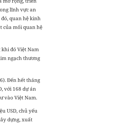
ã mở rộng, triển
rong lĩnh vực an
 đó, quan hệ kinh
ột của mối quan hệ
g khi đó Việt Nam
 Kim ngạch thương
6). Đến hết tháng
, với 168 dự án
tư vào Việt Nam.
iệu USD, chủ yếu
xây dựng, xuất