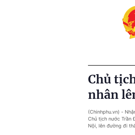
Chủ tịc
nhân lê
(Chinhphu.vn) - Nhậ
Chủ tịch nước Trần 
Nội, lên đường đi t