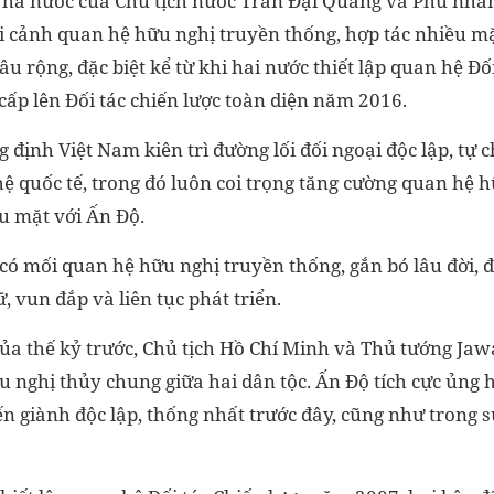
hà nước của Chủ tịch nước Trần Đại Quang và Phu nhân
ối cảnh quan hệ hữu nghị truyền thống, hợp tác nhiều m
sâu rộng, đặc biệt kể từ khi hai nước thiết lập quan hệ Đố
ấp lên Đối tác chiến lược toàn diện năm 2016.
ịnh Việt Nam kiên trì đường lối đối ngoại độc lập, tự 
ệ quốc tế, trong đó luôn coi trọng tăng cường quan hệ 
u mặt với Ấn Độ.
có mối quan hệ hữu nghị truyền thống, gắn bó lâu đời, đ
, vun đắp và liên tục phát triển.
a thế kỷ trước, Chủ tịch Hồ Chí Minh và Thủ tướng Jaw
u nghị thủy chung giữa hai dân tộc. Ấn Độ tích cực ủng 
n giành độc lập, thống nhất trước đây, cũng như trong s