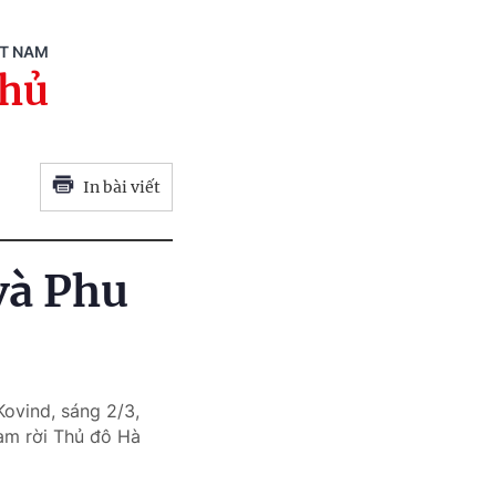
ỆT NAM
phủ
In bài viết
và Phu
ovind, sáng 2/3,
am rời Thủ đô Hà