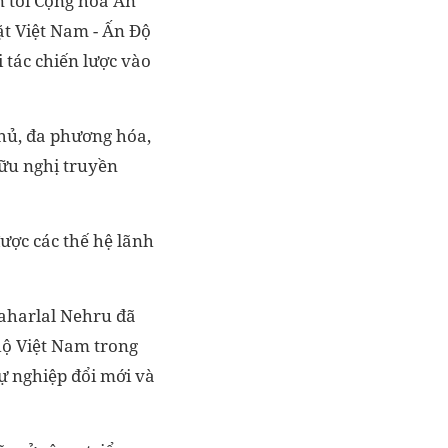
 tới Cộng hòa Ấn
ặt Việt Nam - Ấn Độ
i tác chiến lược vào
chủ, đa phương hóa,
hữu nghị truyền
ược các thế hệ lãnh
aharlal Nehru đã
hộ Việt Nam trong
ự nghiệp đổi mới và