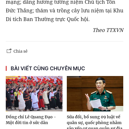
mạng; dâng hương tưởng niệm Chủ tịch Tôn
Đức Thắng; thăm và trồng cây lưu niệm tại Khu
Di tích Ban Thường trực Quốc hội.
Theo TTXVN
Chia sẻ
BÀI VIẾT CÙNG CHUYÊN MỤC
Đồng chí Lê Quang Đạo -
Sửa đổi, bổ sung 09 luật về
Một đời tin ở sức dân
quân sự, quốc phòng nhằm
sắp xếp cơ quan quân sự địa