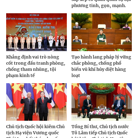
phương tinh, gọn, mạnh.
Khẳng định vai trò nòng
Tạo hành lang pháp lý vững
cốt trong đấu tranh phòng,
chắc phòng, chống phổ
chống tham nhũng, tội
biến vũ khí hủy diệt hàng
phạm kinh tế
loạt
Chủ tịch Quốc hội kiêm Chủ
Tổng Bí thư, Chủ tịch nước
tịch Hạ viện Vương quốc
Tô Lâm tiếp Chủ tịch Quốc