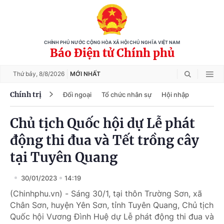
CHÍNH PHỦ NƯỚC CỘNG HÒA XÃ HỘI CHỦ NGHĨA VIỆT NAM
Báo Điện tử Chính phủ
Thứ bảy,
8/8/2026
MỚI NHẤT
Chính trị
Đối ngoại
Tổ chức nhân sự
Hội nhập
Chủ tịch Quốc hội dự Lễ phát
động thi đua và Tết trồng cây
tại Tuyên Quang
30/01/2023
14:19
(Chinhphu.vn) - Sáng 30/1, tại thôn Trường Sơn, xã
Chân Sơn, huyện Yên Sơn, tỉnh Tuyên Quang, Chủ tịch
Quốc hội Vương Đình Huệ dự Lễ phát động thi đua và