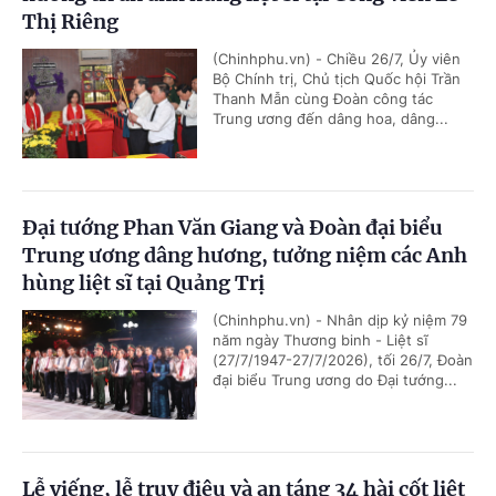
Thị Riêng
(Chinhphu.vn) - Chiều 26/7, Ủy viên
Bộ Chính trị, Chủ tịch Quốc hội Trần
Thanh Mẫn cùng Đoàn công tác
Trung ương đến dâng hoa, dâng...
Đại tướng Phan Văn Giang và Đoàn đại biểu
Trung ương dâng hương, tưởng niệm các Anh
hùng liệt sĩ tại Quảng Trị
(Chinhphu.vn) - Nhân dịp kỷ niệm 79
năm ngày Thương binh - Liệt sĩ
(27/7/1947-27/7/2026), tối 26/7, Đoàn
đại biểu Trung ương do Đại tướng...
Lễ viếng, lễ truy điệu và an táng 34 hài cốt liệt