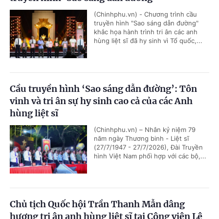
(Chinhphu.vn) - Chương trình cầu
truyền hình "Sao sáng dẫn đường"
khắc họa hành trình tri ân các anh
hùng liệt sĩ đã hy sinh vì Tổ quốc,...
Cầu truyền hình ‘Sao sáng dẫn đường’: Tôn
vinh và tri ân sự hy sinh cao cả của các Anh
hùng liệt sĩ
(Chinhphu.vn) – Nhân kỷ niệm 79
năm ngày Thương binh - Liệt sĩ
(27/7/1947 - 27/7/2026), Đài Truyền
hình Việt Nam phối hợp với các bộ,...
Chủ tịch Quốc hội Trần Thanh Mẫn dâng
hương tri ân anh hùng liệt sĩ tại Công viên Lê