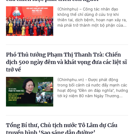
(Chinhphu) – Công tác nhân đạo
không thể chỉ dừng ở cứu trợ khi
thiên tai, dịch bệnh, hoạn nạn xảy ra,
mà phải trở thành một bộ phận của...
Phó Thủ tướng Phạm Thị Thanh Trà: Chiến
dịch 500 ngày đêm và khát vọng đưa các liệt sĩ
trở về
(Chinhphu.vn) - Được phát động
trong bối cảnh cả nước đẩy mạnh các
hoạt động "Đền ơn đáp nghĩa", hướng
tới kỷ niệm 80 năm Ngày Thương...
Tổng Bí thư, Chủ tịch nước Tô Lâm dự Cầu
truyền hình ‘Sao sáng dẫn đường’