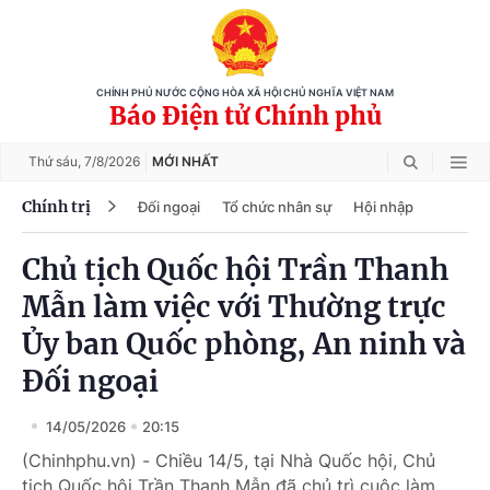
CHÍNH PHỦ NƯỚC CỘNG HÒA XÃ HỘI CHỦ NGHĨA VIỆT NAM
Báo Điện tử Chính phủ
Thứ sáu,
7/8/2026
MỚI NHẤT
Chính trị
Đối ngoại
Tổ chức nhân sự
Hội nhập
Chủ tịch Quốc hội Trần Thanh
Mẫn làm việc với Thường trực
Ủy ban Quốc phòng, An ninh và
Đối ngoại
14/05/2026
20:15
(Chinhphu.vn) - Chiều 14/5, tại Nhà Quốc hội, Chủ
tịch Quốc hội Trần Thanh Mẫn đã chủ trì cuộc làm