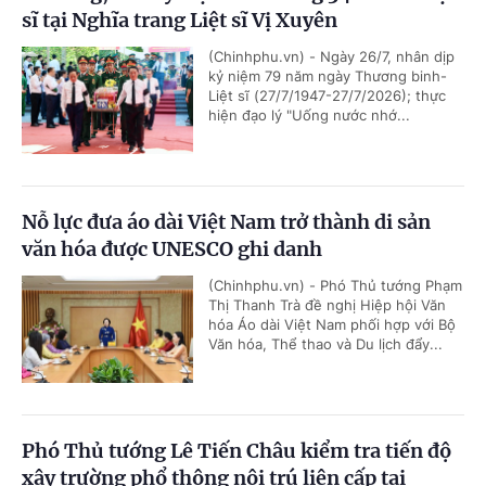
sĩ tại Nghĩa trang Liệt sĩ Vị Xuyên
(Chinhphu.vn) - Ngày 26/7, nhân dịp
kỷ niệm 79 năm ngày Thương binh-
Liệt sĩ (27/7/1947-27/7/2026); thực
hiện đạo lý "Uống nước nhớ...
Nỗ lực đưa áo dài Việt Nam trở thành di sản
văn hóa được UNESCO ghi danh
(Chinhphu.vn) - Phó Thủ tướng Phạm
Thị Thanh Trà đề nghị Hiệp hội Văn
hóa Áo dài Việt Nam phối hợp với Bộ
Văn hóa, Thể thao và Du lịch đẩy...
Phó Thủ tướng Lê Tiến Châu kiểm tra tiến độ
xây trường phổ thông nội trú liên cấp tại