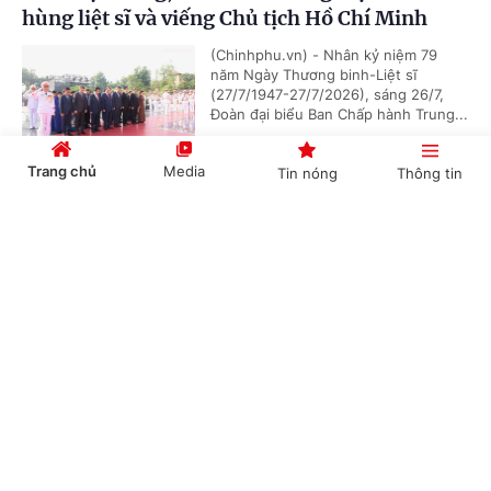
hùng liệt sĩ và viếng Chủ tịch Hồ Chí Minh
(Chinhphu.vn) - Nhân kỷ niệm 79
năm Ngày Thương binh-Liệt sĩ
(27/7/1947-27/7/2026), sáng 26/7,
Đoàn đại biểu Ban Chấp hành Trung...
Trang chủ
Media
Tin nóng
Thông tin
Chủ tịch Quốc hội Campuchia sẽ thăm chính
Cổng TTĐT Chính phủ
English
中文
thức Việt Nam
(Chinhphu.vn) - Nhận lời mời của Chủ
tịch Quốc hội Trần Thanh Mẫn, Chủ
tịch Quốc hội Campuchia Samdech
Khuon Sudary sẽ thăm chính thức...
Chuyên mục
CHÍNH TRỊ
KINH TẾ
Thủ tướng Chính phủ phát động "Phong trào
đẩy mạnh chăm lo người có công với cách
VĂN HÓA
XÃ HỘI