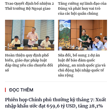
Trao Quyết định bổ nhiệm 2
Tăng cường sự lãnh đạo của
Thứ trưởng Bộ Ngoại giao
Đảng và phát huy vai trò
của các hội quần chúng
Hoàn thiện quy định phổ
Sửa đổi, bổ sung 2 dự án
biến, giáo dục pháp luật
luật để bảo đảm quốc
đáp ứng yêu cầu chuyển đổi
phòng, an ninh quốc gia và
số
chủ động hội nhập quốc tế
sâu rộng
ĐỌC THÊM
Phiên họp Chính phủ thường kỳ tháng 7: Xuất
nhập khẩu ước đạt 659,6 tỷ USD, tăng 28,1%