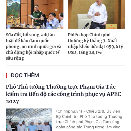
Sửa đổi, bổ sung 2 dự án
Phiên họp Chính phủ
luật để bảo đảm quốc
thường kỳ tháng 7: Xuất
phòng, an ninh quốc gia và
nhập khẩu ước đạt 659,6 tỷ
chủ động hội nhập quốc tế
USD, tăng 28,1%
sâu rộng
ĐỌC THÊM
Phó Thủ tướng Thường trực Phạm Gia Túc
kiểm tra tiến độ các công trình phục vụ APEC
2027
(Chinhphu.vn) - Chiều 2/8, Ủy viên
Bộ Chính trị, Phó Thủ tướng Thường
trực Chính phủ Phạm Gia Túc cùng
đoàn công tác Trung ương làm việc...