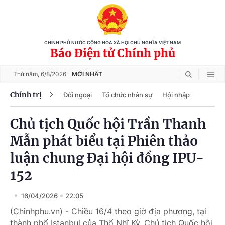
CHÍNH PHỦ NƯỚC CỘNG HÒA XÃ HỘI CHỦ NGHĨA VIỆT NAM
Báo Điện tử Chính phủ
Thứ năm,
6/8/2026
MỚI NHẤT
Chính trị
Đối ngoại
Tổ chức nhân sự
Hội nhập
Chủ tịch Quốc hội Trần Thanh
Mẫn phát biểu tại Phiên thảo
luận chung Đại hội đồng IPU-
152
16/04/2026
22:05
(Chinhphu.vn) - Chiều 16/4 theo giờ địa phương, tại
thành phố Istanbul của Thổ Nhĩ Kỳ, Chủ tịch Quốc hội