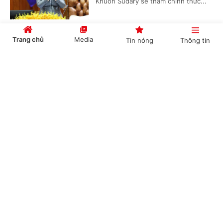
Khuon Sudary sẽ thăm chính thức...
Trang chủ
Media
Tin nóng
Thông tin
Thủ tướng Chính phủ phát động "Phong trào
đẩy mạnh chăm lo người có công với cách
Cổng TTĐT Chính phủ
English
中文
mạng"
(Chinhphu.vn) - Sáng 23/7, tại Hà
Nội, Thủ tướng Chính phủ Lê Minh
Hưng dự Hội nghị tri ân người có
công với cách mạng toàn quốc năm...
Chuyên mục
CHÍNH TRỊ
KINH TẾ
Thủ tướng Lê Minh Hưng: Sự hy sinh của các
thế hệ cha anh sẽ mãi mãi được khắc ghi trong
VĂN HÓA
XÃ HỘI
lòng dân tộc*
KHOA GIÁO
QUỐC TẾ
(Chinhphu.vn) - Sáng 23/7, tại Hà
Nội, Thủ tướng Chính phủ Lê Minh
GÓP Ý HIẾN KẾ