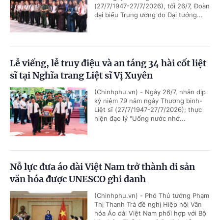
(27/7/1947-27/7/2026), tối 26/7, Đoàn
đại biểu Trung ương do Đại tướng...
Lễ viếng, lễ truy điệu và an táng 34 hài cốt liệt
sĩ tại Nghĩa trang Liệt sĩ Vị Xuyên
(Chinhphu.vn) - Ngày 26/7, nhân dịp
kỷ niệm 79 năm ngày Thương binh-
Liệt sĩ (27/7/1947-27/7/2026); thực
hiện đạo lý "Uống nước nhớ...
Nỗ lực đưa áo dài Việt Nam trở thành di sản
văn hóa được UNESCO ghi danh
(Chinhphu.vn) - Phó Thủ tướng Phạm
Thị Thanh Trà đề nghị Hiệp hội Văn
hóa Áo dài Việt Nam phối hợp với Bộ