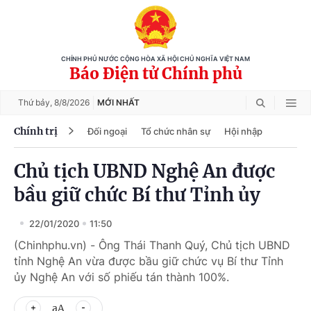
CHÍNH PHỦ NƯỚC CỘNG HÒA XÃ HỘI CHỦ NGHĨA VIỆT NAM
Báo Điện tử Chính phủ
Thứ bảy,
8/8/2026
MỚI NHẤT
Chính trị
Đối ngoại
Tổ chức nhân sự
Hội nhập
Chủ tịch UBND Nghệ An được
bầu giữ chức Bí thư Tỉnh ủy
22/01/2020
11:50
(Chinhphu.vn) - Ông Thái Thanh Quý, Chủ tịch UBND
tỉnh Nghệ An vừa được bầu giữ chức vụ Bí thư Tỉnh
ủy Nghệ An với số phiếu tán thành 100%.
aA