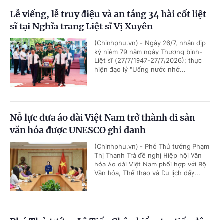
Lễ viếng, lễ truy điệu và an táng 34 hài cốt liệt
sĩ tại Nghĩa trang Liệt sĩ Vị Xuyên
(Chinhphu.vn) - Ngày 26/7, nhân dịp
kỷ niệm 79 năm ngày Thương binh-
Liệt sĩ (27/7/1947-27/7/2026); thực
hiện đạo lý "Uống nước nhớ...
Nỗ lực đưa áo dài Việt Nam trở thành di sản
văn hóa được UNESCO ghi danh
(Chinhphu.vn) - Phó Thủ tướng Phạm
Thị Thanh Trà đề nghị Hiệp hội Văn
hóa Áo dài Việt Nam phối hợp với Bộ
Văn hóa, Thể thao và Du lịch đẩy...