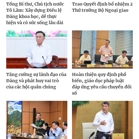
Tổng Bí thư, Chủ tịch nước
Trao Quyết định bổ nhiệm 2
Tô Lâm: Xây dựng Điều lệ
Thứ trưởng Bộ Ngoại giao
Đảng khoa học, dễ thực
hiện và có sức sống lâu dài
Tăng cường sự lãnh đạo của
Hoàn thiện quy định phổ
Đảng và phát huy vai trò
biến, giáo dục pháp luật
của các hội quần chúng
đáp ứng yêu cầu chuyển đổi
số