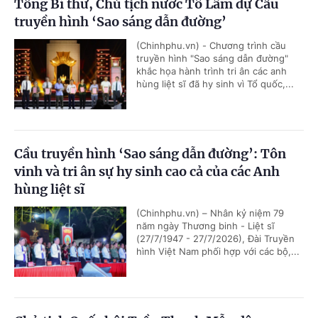
Tổng Bí thư, Chủ tịch nước Tô Lâm dự Cầu
truyền hình ‘Sao sáng dẫn đường’
(Chinhphu.vn) - Chương trình cầu
truyền hình "Sao sáng dẫn đường"
khắc họa hành trình tri ân các anh
hùng liệt sĩ đã hy sinh vì Tổ quốc,...
Cầu truyền hình ‘Sao sáng dẫn đường’: Tôn
vinh và tri ân sự hy sinh cao cả của các Anh
hùng liệt sĩ
(Chinhphu.vn) – Nhân kỷ niệm 79
năm ngày Thương binh - Liệt sĩ
(27/7/1947 - 27/7/2026), Đài Truyền
hình Việt Nam phối hợp với các bộ,...