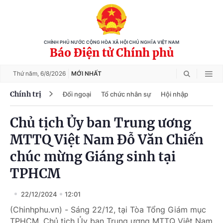
CHÍNH PHỦ NƯỚC CỘNG HÒA XÃ HỘI CHỦ NGHĨA VIỆT NAM
Báo Điện tử Chính phủ
Thứ năm,
6/8/2026
MỚI NHẤT
Chính trị
Đối ngoại
Tổ chức nhân sự
Hội nhập
Chủ tịch Ủy ban Trung ương
MTTQ Việt Nam Đỗ Văn Chiến
chúc mừng Giáng sinh tại
TPHCM
22/12/2024
12:01
(Chinhphu.vn) - Sáng 22/12, tại Tòa Tổng Giám mục
TPHCM, Chủ tịch Ủy ban Trung ương MTTQ Việt Nam