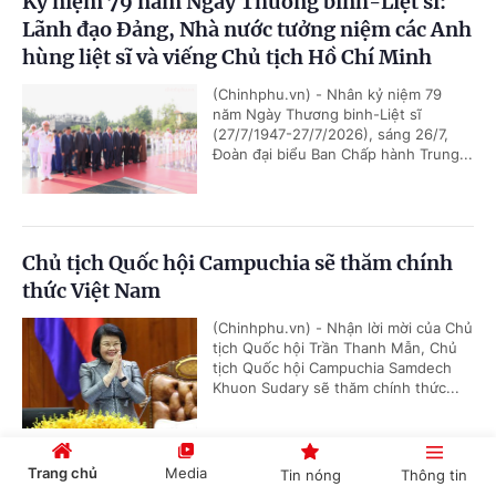
Kỷ niệm 79 năm Ngày Thương binh-Liệt sĩ:
Lãnh đạo Đảng, Nhà nước tưởng niệm các Anh
hùng liệt sĩ và viếng Chủ tịch Hồ Chí Minh
(Chinhphu.vn) - Nhân kỷ niệm 79
năm Ngày Thương binh-Liệt sĩ
(27/7/1947-27/7/2026), sáng 26/7,
Đoàn đại biểu Ban Chấp hành Trung...
Chủ tịch Quốc hội Campuchia sẽ thăm chính
thức Việt Nam
(Chinhphu.vn) - Nhận lời mời của Chủ
tịch Quốc hội Trần Thanh Mẫn, Chủ
tịch Quốc hội Campuchia Samdech
Khuon Sudary sẽ thăm chính thức...
Trang chủ
Media
Tin nóng
Thông tin