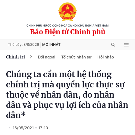
CHÍNH PHỦ NƯỚC CỘNG HÒA XÃ HỘI CHỦ NGHĨA VIỆT NAM
Báo Điện tử Chính phủ
Thứ bảy,
8/8/2026
MỚI NHẤT
Chính trị
Đối ngoại
Tổ chức nhân sự
Hội nhập
Chúng ta cần một hệ thống
chính trị mà quyền lực thực sự
thuộc về nhân dân, do nhân
dân và phục vụ lợi ích của nhân
dân*
16/05/2021
17:10