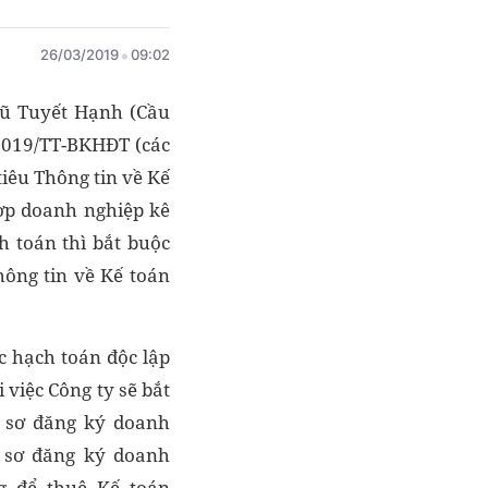
26/03/2019
09:02
Vũ Tuyết Hạnh (Cầu
/2019/TT-BKHĐT (các
iêu Thông tin về Kế
ợp doanh nghiệp kê
h toán thì bắt buộc
hông tin về Kế toán
c hạch toán độc lập
việc Công ty sẽ bắt
ồ sơ đăng ký doanh
ồ sơ đăng ký doanh
g để thuê Kế toán