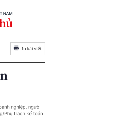
ỆT NAM
phủ
In bài viết
án
oanh nghiệp, người
g/Phụ trách kế toán