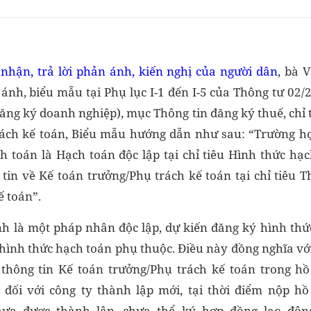
 nhận, trả lời phản ánh, kiến nghị của người dân
, bà 
 ánh, biểu mẫu tại Phụ lục I-1 đến I-5 của Thông tư 02
ăng ký doanh nghiệp), mục Thông tin đăng ký thuế, chỉ t
rách kế toán, Biểu mẫu hướng dẫn như sau: “Trường h
h toán là Hạch toán độc lập tại chỉ tiêu Hình thức hạc
 tin về Kế toán trưởng/Phụ trách kế toán tại chỉ tiêu T
ế toán”.
h là một pháp nhân độc lập, dự kiến đăng ký hình thứ
ình thức hạch toán phụ thuộc. Điều này đồng nghĩa với 
 thông tin Kế toán trưởng/Phụ trách kế toán trong h
, đối với công ty thành lập mới, tại thời điểm nộp h
chưa được thành lập, chưa thể ký hợp đồng lao độn