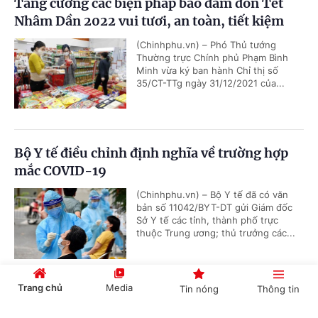
Tăng cường các biện pháp bảo đảm đón Tết
Nhâm Dần 2022 vui tươi, an toàn, tiết kiệm
(Chinhphu.vn) – Phó Thủ tướng
Thường trực Chính phủ Phạm Bình
Minh vừa ký ban hành Chỉ thị số
35/CT-TTg ngày 31/12/2021 của...
Bộ Y tế điều chỉnh định nghĩa về trường hợp
mắc COVID-19
(Chinhphu.vn) – Bộ Y tế đã có văn
bản số 11042/BYT-DT gửi Giám đốc
Sở Y tế các tỉnh, thành phố trực
thuộc Trung ương; thủ trưởng các...
Trang chủ
Media
Tin nóng
Thông tin
VỤ VIỆT Á: Khởi tố thêm nhiều cán bộ thuộc