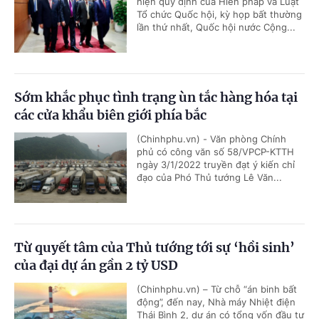
hiện quy định của Hiến pháp và Luật
Tổ chức Quốc hội, kỳ họp bất thường
lần thứ nhất, Quốc hội nước Cộng...
Sớm khắc phục tình trạng ùn tắc hàng hóa tại
các cửa khẩu biên giới phía bắc
(Chinhphu.vn) - Văn phòng Chính
phủ có công văn số 58/VPCP-KTTH
ngày 3/1/2022 truyền đạt ý kiến chỉ
đạo của Phó Thủ tướng Lê Văn...
Từ quyết tâm của Thủ tướng tới sự ‘hồi sinh’
của đại dự án gần 2 tỷ USD
(Chinhphu.vn) – Từ chỗ “án binh bất
động”, đến nay, Nhà máy Nhiệt điện
Thái Bình 2, dự án có tổng vốn đầu tư