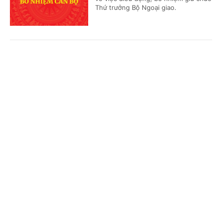
Thứ trưởng Bộ Ngoại giao.
Phê duyệt Điều chỉnh Quy hoạch chung Khu
Cổng TTĐT Chính phủ
English
中文
kinh tế Vũng Áng, tỉnh Hà Tĩnh đến năm 2050
(Chinhphu.vn) - Phó Thủ tướng
Trang chủ
Media
Tin nóng
Thông tin
Thường trực Chính phủ Phạm Gia Túc
vừa ký Quyết định số 1487/QĐ-TTg
ngày 05/8/2026 phê duyệt Điều...
Chuyên mục
CHÍNH TRỊ
KINH TẾ
Phê chuẩn kết quả bầu, miễn nhiệm chức vụ
Phó Chủ tịch UBND tỉnh Cao Bằng
VĂN HÓA
XÃ HỘI
(Chinhphu.vn) - Thủ tướng Chính phủ
KHOA GIÁO
QUỐC TẾ
Lê Minh Hưng vừa ký các Quyết định
phê chuẩn kết quả bầu, miễn nhiệm
chức vụ Phó Chủ tịch UBND tỉnh...
GÓP Ý HIẾN KẾ