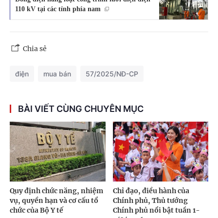
110 kV tại các tỉnh phía nam
Chia sẻ
điện
mua bán
57/2025/NĐ-CP
BÀI VIẾT CÙNG CHUYÊN MỤC
Quy định chức năng, nhiệm
Chỉ đạo, điều hành của
vụ, quyền hạn và cơ cấu tổ
Chính phủ, Thủ tướng
chức của Bộ Y tế
Chính phủ nổi bật tuần 1-