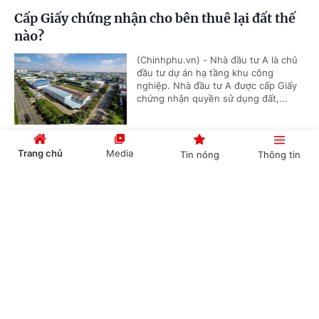
Cấp Giấy chứng nhận cho bên thuê lại đất thế
nào?
(Chinhphu.vn) - Nhà đầu tư A là chủ
đầu tư dự án hạ tầng khu công
nghiệp. Nhà đầu tư A được cấp Giấy
chứng nhận quyền sử dụng đất,...
Trang chủ
Media
Tin nóng
Thông tin
Đối tượng nào được áp dụng chế độ phụ cấp
thu hút?
Cổng TTĐT Chính phủ
English
中文
(Chinhphu.vn) - Ông Lê Hùng (Huế)
là giáo viên, công tác 22 năm ở xã
đặc biệt khó khăn. Tháng 8/2020 ông
được chuyển đến xã thuận lợi, đã...
Chuyên mục
Mua nhà ở xã hội: Vợ thân nhân liệt sĩ vẫn