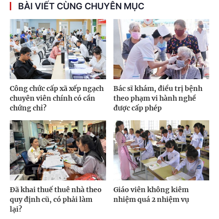
BÀI VIẾT CÙNG CHUYÊN MỤC
Công chức cấp xã xếp ngạch
Bác sĩ khám, điều trị bệnh
chuyên viên chính có cần
theo phạm vi hành nghề
chứng chỉ?
được cấp phép
Đã khai thuế thuê nhà theo
Giáo viên không kiêm
quy định cũ, có phải làm
nhiệm quá 2 nhiệm vụ
lại?