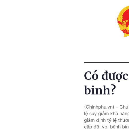
Có đượ
binh?
(Chinhphu.vn) – Chú 
lệ suy giảm khả n
giám định tỷ lệ th
cấp đối với bệnh bi