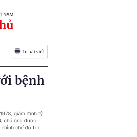
ỆT NAM
phủ
In bài viết
với bệnh
978, giám định tỷ
94, chú ông được
u chỉnh chế độ trợ