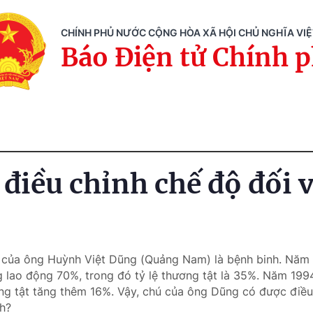
CHÍNH PHỦ NƯỚC CỘNG HÒA XÃ HỘI CHỦ NGHĨA VI
Báo Điện tử Chính 
c điều chỉnh chế độ đối 
của ông Huỳnh Việt Dũng (Quảng Nam) là bệnh binh. Năm 1
ăng lao động 70%, trong đó tỷ lệ thương tật là 35%. Năm 19
ương tật tăng thêm 16%. Vậy, chú của ông Dũng có được điề
nh?