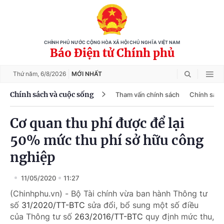
CHÍNH PHỦ NƯỚC CỘNG HÒA XÃ HỘI CHỦ NGHĨA VIỆT NAM
Báo Điện tử Chính phủ
Thứ năm,
6/8/2026
MỚI NHẤT
Chính sách và cuộc sống
Tham vấn chính sách
Chính sách
Cơ quan thu phí được để lại
50% mức thu phí sở hữu công
nghiệp
11/05/2020
11:27
(Chinhphu.vn) - Bộ Tài chính vừa ban hành Thông tư
số
31/2020/TT-BTC
sửa đổi, bổ sung một số điều
của Thông tư số
263/2016/TT-BTC
quy định mức thu,