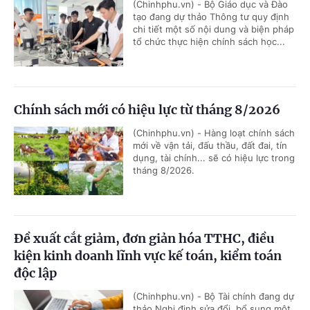
(Chinhphu.vn) - Bộ Giáo dục và Đào
tạo đang dự thảo Thông tư quy định
chi tiết một số nội dung và biện pháp
tổ chức thực hiện chính sách học...
Chính sách mới có hiệu lực từ tháng 8/2026
(Chinhphu.vn) - Hàng loạt chính sách
mới về vận tải, đấu thầu, đất đai, tín
dụng, tài chính... sẽ có hiệu lực trong
tháng 8/2026.
Đề xuất cắt giảm, đơn giản hóa TTHC, điều
kiện kinh doanh lĩnh vực kế toán, kiểm toán
độc lập
(Chinhphu.vn) - Bộ Tài chính đang dự
thảo Nghị định sửa đổi, bổ sung một