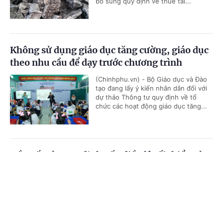
bổ sung quy định về thuế tài...
Không sử dụng giáo dục tăng cường, giáo dục
theo nhu cầu để dạy trước chương trình
(Chinhphu.vn) - Bộ Giáo dục và Đào
tạo đang lấy ý kiến nhân dân đối với
dự thảo Thông tư quy định về tổ
chức các hoạt động giáo dục tăng...
Đề xuất sửa quy định vốn điều lệ tối thiểu của
doanh nghiệp xếp hạng tín nhiệm
Cổng TTĐT Chính phủ
English
中文
(Chinhphu.vn) - Tại dự thảo Nghị định
quy định về dịch vụ xếp hạng tín
Trang chủ
Media
Tin nóng
Thông tin
nhiệm, Bộ Tài chính đề xuất vốn điều
lệ tối thiểu của doanh nghiệp xếp...