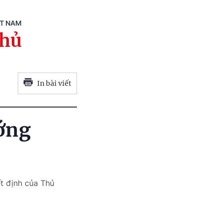
ỆT NAM
phủ
In bài viết
ớng
t định của Thủ