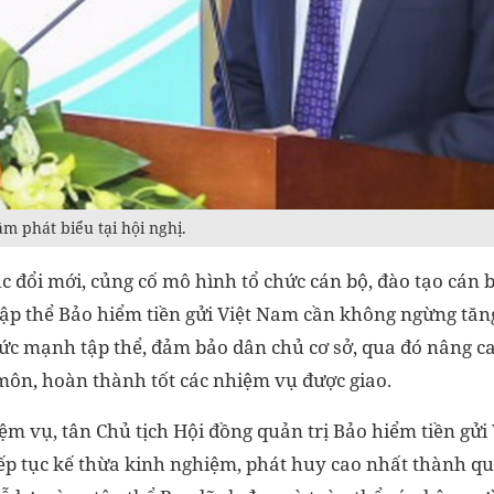
 phát biểu tại hội nghị.
ục đổi mới, củng cố mô hình tổ chức cán bộ, đào tạo cán
 Tập thể Bảo hiểm tiền gửi Việt Nam cần không ngừng tăn
sức mạnh tập thể, đảm bảo dân chủ cơ sở, qua đó nâng c
ôn, hoàn thành tốt các nhiệm vụ được giao.
ệm vụ, tân Chủ tịch Hội đồng quản trị Bảo hiểm tiền gử
p tục kế thừa kinh nghiệm, phát huy cao nhất thành qu