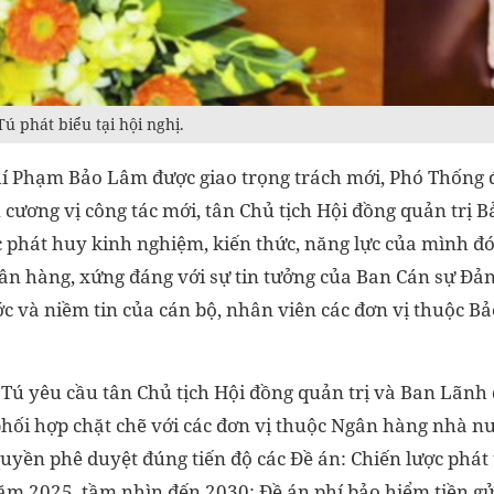
 phát biểu tại hội nghị.
í Phạm Bảo Lâm được giao trọng trách mới, Phó Thống 
n cương vị công tác mới, tân Chủ tịch Hội đồng quản trị B
ục phát huy kinh nghiệm, kiến thức, năng lực của mình đ
ân hàng, xứng đáng với sự tin tưởng của Ban Cán sự Đả
 và niềm tin của cán bộ, nhân viên các đơn vị thuộc Bảo
Tú yêu cầu tân Chủ tịch Hội đồng quản trị và Ban Lãnh
phối hợp chặt chẽ với các đơn vị thuộc Ngân hàng nhà n
uyền phê duyệt đúng tiến độ các Đề án: Chiến lược phát 
ăm 2025, tầm nhìn đến 2030; Đề án phí bảo hiểm tiền gử