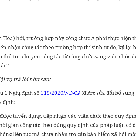
Hòa) hỏi, trường hợp này công chức A phải thực hiện t
 đến nhận công tác theo trường hợp thí sinh tự do, ký lại 
n thủ tục chuyển công tác từ công chức sang viên chức đ
tác?
ội vụ trả lời như sau:
u 1 Nghị định số
115/2020/NĐ-CP
(được sửa đổi bổ sung 
y định:
được tuyển dụng, tiếp nhận vào viên chức theo quy định
hời gian công tác theo đúng quy định của pháp luật, có
không liên tục mà chưa nhận trợ cấp bảo hiểm xã hội một