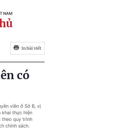
ỆT NAM
phủ
In bài viết
iên có
ên viên ở Sở B, vị
 khai thực hiện
 theo quy trình
ch chính sách.