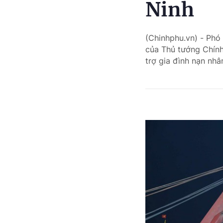
Ninh
(Chinhphu.vn) - Ph
của Thủ tướng Chính
trợ gia đình nạn nhâ