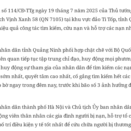
n số 114/CĐ-TTg ngày 19 tháng 7 năm 2025 của Thủ tướn
lịch Vịnh Xanh 58 (QN 7105) tại khu vực đảo Ti Tốp, tỉnh
iệu quả công tác tìm kiếm, cứu nạn và hỗ trợ các nạn n
 nhân dân tỉnh Quảng Ninh phối hợp chặt chẽ với Bộ Qu
iên quan tiếp tục tập trung chỉ đạo, huy động mọi phương
 và huy động sự tham gia của nhân dân để tìm kiếm các n
n sớm nhất, quyết tâm cao nhất, cố gắng tìm kiếm hết các
o bờ ngay trong đêm nay, trước khi bão số 3 ảnh hưởng 
 nhân dân thành phố Hà Nội và Chủ tịch Ủy ban nhân d
ộng viên thân nhân các gia đình người bị nạn, hỗ trợ tổ 
ố trí điều kiện y tế tốt nhất để cứu chữa người bị thương.