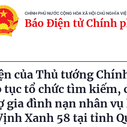
CHÍNH PHỦ NƯỚC CỘNG HÒA XÃ HỘI CHỦ NGHĨA VI
Báo Điện tử Chính 
ện của Thủ tướng Chín
p tục tổ chức tìm kiếm,
ợ gia đình nạn nhân vụ 
 Vịnh Xanh 58 tại tỉnh 