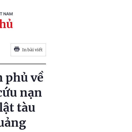
ỆT NAM
phủ
In bài viết
h phủ về
 cứu nạn
lật tàu
Quảng