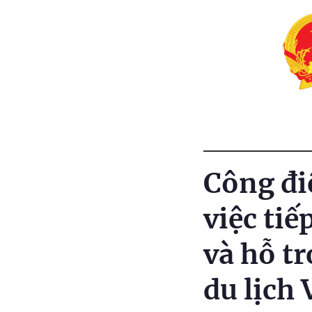
Công đi
việc tiế
và hỗ tr
du lịch