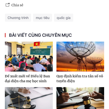
Chia sẻ
Chương trình
mục tiêu
quốc gia
BÀI VIẾT CÙNG CHUYÊN MỤC
Đề xuất mới về Điều lệ Ban
Quy định kiểm tra tần số vô
đại diện cha mẹ học sinh
tuyến điện