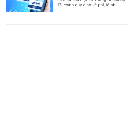
Tài chính quy định về phí, lệ phí....
Đề xuất bổ sung quy định thuế tài nguyên đối
Cổng TTĐT Chính phủ
English
中文
với khoáng sản kim loại
Trang chủ
Media
Tin nóng
Thông tin
(Chinhphu.vn) - Tại dự thảo Luật sửa
đổi, bổ sung một số điều của Luật
thuế tài nguyên, Bộ Tài chính đề xuất
bổ sung quy định về thuế tài...
Chuyên mục
CHÍNH TRỊ
KINH TẾ
Không sử dụng giáo dục tăng cường, giáo dục
theo nhu cầu để dạy trước chương trình
VĂN HÓA
XÃ HỘI
(Chinhphu.vn) - Bộ Giáo dục và Đào
KHOA GIÁO
QUỐC TẾ
tạo đang lấy ý kiến nhân dân đối với
dự thảo Thông tư quy định về tổ
GÓP Ý HIẾN KẾ
chức các hoạt động giáo dục tăng...