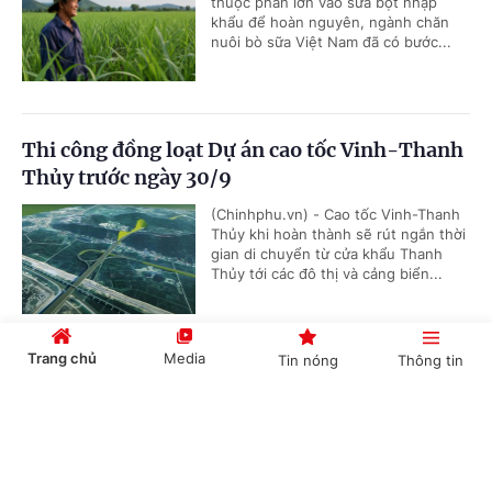
thuộc phần lớn vào sữa bột nhập
khẩu để hoàn nguyên, ngành chăn
nuôi bò sữa Việt Nam đã có bước...
Thi công đồng loạt Dự án cao tốc Vinh-Thanh
Thủy trước ngày 30/9
(Chinhphu.vn) - Cao tốc Vinh-Thanh
Thủy khi hoàn thành sẽ rút ngắn thời
gian di chuyển từ cửa khẩu Thanh
Thủy tới các đô thị và cảng biển...
Trang chủ
Media
Tin nóng
Thông tin
Cắt giảm, đơn giản hóa thủ tục hành chính,
điều kiện kinh doanh trong lĩnh vực nông
Cổng TTĐT Chính phủ
English
中文
nghiệp và môi trường
(Chinhphu.vn) - Họp phiên toàn thể