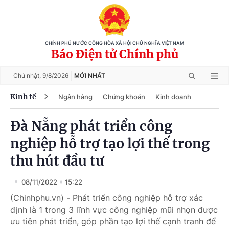
CHÍNH PHỦ NƯỚC CỘNG HÒA XÃ HỘI CHỦ NGHĨA VIỆT NAM
Báo Điện tử Chính phủ
Chủ nhật,
9/8/2026
MỚI NHẤT
Kinh tế
Ngân hàng
Chứng khoán
Kinh doanh
Đà Nẵng phát triển công
nghiệp hỗ trợ tạo lợi thế trong
thu hút đầu tư
08/11/2022
15:22
(Chinhphu.vn) - Phát triển công nghiệp hỗ trợ xác
định là 1 trong 3 lĩnh vực công nghiệp mũi nhọn được
ưu tiên phát triển, góp phần tạo lợi thế cạnh tranh để