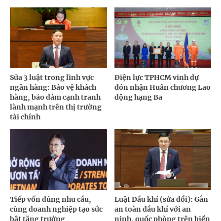
Sửa 3 luật trong lĩnh vực
Điện lực TPHCM vinh dự
ngân hàng: Bảo vệ khách
đón nhận Huân chương Lao
hàng, bảo đảm cạnh tranh
động hạng Ba
lành mạnh trên thị trường
tài chính
Tiếp vốn đúng nhu cầu,
Luật Dầu khí (sửa đổi): Gắn
cùng doanh nghiệp tạo sức
an toàn dầu khí với an
bật tăng trưởng
ninh, quốc phòng trên biển