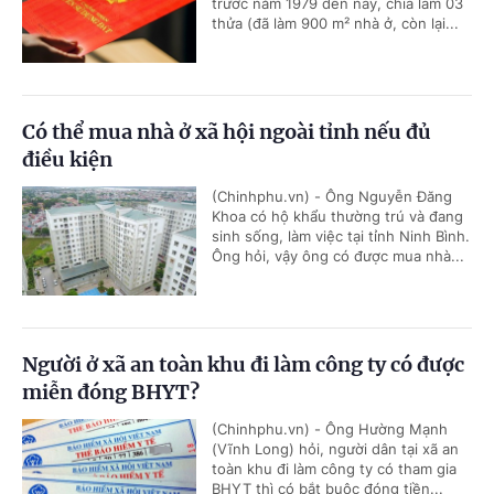
trước năm 1979 đến nay, chia làm 03
thửa (đã làm 900 m² nhà ở, còn lại...
Có thể mua nhà ở xã hội ngoài tỉnh nếu đủ
điều kiện
(Chinhphu.vn) - Ông Nguyễn Đăng
Khoa có hộ khẩu thường trú và đang
sinh sống, làm việc tại tỉnh Ninh Bình.
Ông hỏi, vậy ông có được mua nhà...
Người ở xã an toàn khu đi làm công ty có được
miễn đóng BHYT?
(Chinhphu.vn) - Ông Hường Mạnh
(Vĩnh Long) hỏi, người dân tại xã an
toàn khu đi làm công ty có tham gia
BHYT thì có bắt buộc đóng tiền...