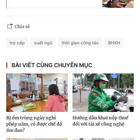
Chia sẻ
trợ cấp
xuất ngũ
thời gian công tác
BHXH
BÀI VIẾT CÙNG CHUYÊN MỤC
Bị ốm trùng ngày nghỉ
Hướng dẫn khai nộp thuế
phép năm, có được chế độ
đối với tài xế công nghệ
ốm đau?