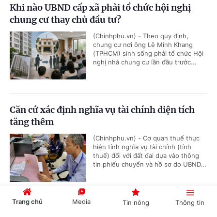
Khi nào UBND cấp xã phải tổ chức hội nghị
chung cư thay chủ đầu tư?
(Chinhphu.vn) - Theo quy định,
chung cư nơi ông Lê Minh Khang
(TPHCM) sinh sống phải tổ chức Hội
nghị nhà chung cư lần đầu trước...
Căn cứ xác định nghĩa vụ tài chính diện tích
tăng thêm
(Chinhphu.vn) - Cơ quan thuế thực
hiện tính nghĩa vụ tài chính (tính
thuế) đối với đất đai dựa vào thông
tin phiếu chuyển và hồ sơ do UBND...
Trang chủ
Media
Tin nóng
Thông tin
Bồi dưỡng học sinh thi giải thể thao có được