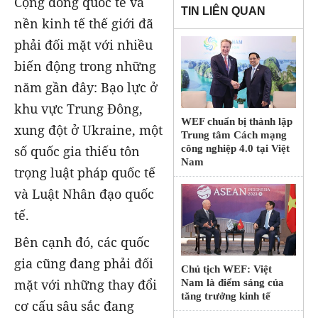
Cộng đồng quốc tế và
TIN LIÊN QUAN
nền kinh tế thế giới đã
phải đối mặt với nhiều
biến động trong những
năm gần đây: Bạo lực ở
khu vực Trung Đông,
WEF chuẩn bị thành lập
xung đột ở Ukraine, một
Trung tâm Cách mạng
số quốc gia thiếu tôn
công nghiệp 4.0 tại Việt
Nam
trọng luật pháp quốc tế
và Luật Nhân đạo quốc
tế.
Bên cạnh đó, các quốc
gia cũng đang phải đối
Chủ tịch WEF: Việt
mặt với những thay đổi
Nam là điểm sáng của
tăng trưởng kinh tế
cơ cấu sâu sắc đang