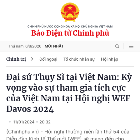
CHÍNH PHỦ NƯỚC CỘNG HÒA XÃ HỘI CHỦ NGHĨA VIỆT NAM
Báo Điện tử Chính phủ
Thứ năm,
6/8/2026
MỚI NHẤT
Chính trị
Đối ngoại
Tổ chức nhân sự
Hội nhập
Đại sứ Thụy Sĩ tại Việt Nam: Kỳ
vọng vào sự tham gia tích cực
của Việt Nam tại Hội nghị WEF
Davos 2024
11/01/2024
20:32
(Chinhphu.vn) - Hội nghị thường niên lần thứ 54 của
Diễn đàn Kinh tế Thế giới (WEF) sẽ mang đến cho