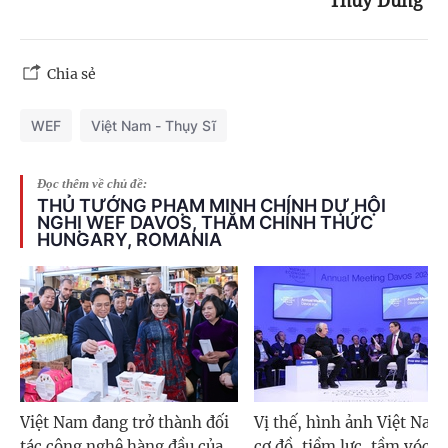
Thùy Dung
Chia sẻ
WEF
Việt Nam - Thụy Sĩ
Đọc thêm về chủ đề:
THỦ TƯỚNG PHẠM MINH CHÍNH DỰ HỘI
NGHỊ WEF DAVOS, THĂM CHÍNH THỨC
HUNGARY, ROMANIA
Việt Nam đang trở thành đối
Vị thế, hình ảnh Việt Nam
tác công nghệ hàng đầu của
cơ đồ, tiềm lực, tầm vóc v