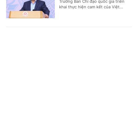
Trưởng Ban Chỉ đạo quốc gia triển
khai thực hiện cam kết của Việt...
Thủ tướng: Chủ động đóng góp, xây dựng và
Cổng TTĐT Chính phủ
English
中文
định hình quan hệ quốc tế
Trang chủ
Media
Tin nóng
Thông tin
(Chinhphu.vn) - Sáng 14/1, Thủ tướng
Chính phủ Phạm Minh Chính, Trưởng
Ban Chỉ đạo quốc gia về hội nhập
quốc tế chủ trì Hội nghị tổng kết...
Chuyên mục
CHÍNH TRỊ
KINH TẾ
Kế hoạch thực hiện Hiệp định UNECE 1958 về
phương tiện giao thông đường bộ
VĂN HÓA
XÃ HỘI
(Chinhphu.vn) - Phó Thủ tướng Bùi
KHOA GIÁO
QUỐC TẾ
Thanh Sơn ký Quyết định số 77/QĐ-
TTg ngày 12/1/2026 về việc phê
GÓP Ý HIẾN KẾ
duyệt Kế hoạch thực hiện Hiệp định...