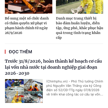
Bổ sung một số chức danh
Danh mục trang thiết bị
có thẩm quyền xử phạt vi
bảo đảm huấn luyện, diễn
phạm hành chính từ ngày
tập, ứng phó, khắc phục hậu
26/9/2026
quả trong tình trạng khẩn
cấp
ĐỌC THÊM
Trước 31/8/2026, hoàn thành kế hoạch cơ cấu
lại vốn nhà nước tại doanh nghiệp giai đoạn
2026-2030
(Chinhphu.vn) - Phó Thủ tướng Chính
phủ Nguyễn Văn Thắng vừa ký Công
điện số 52/CĐ-TTg ngày 07/8/2026
về triển khai công tác cơ cấu lại vốn...