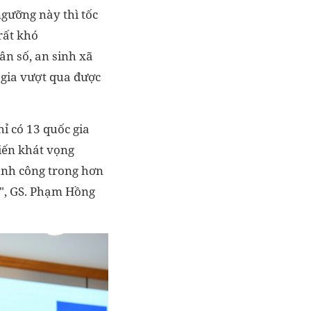
ngưỡng này thì tốc
rất khó
dân số, an sinh xã
c gia vượt qua được
ỉ có 13 quốc gia
iến khát vọng
hành công trong hơn
tế", GS. Phạm Hồng