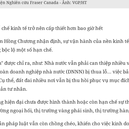
ện Nghiên cứu Fraser Canada - Ảnh: VGP/HT
 chế kinh tế trở nên cấp thiết hơn bao giờ hết
m Hồng Chương nhận định, sự vận hành của nền kinh tế 
bộc lộ một số hạn chế.
 được chỉ ra, như: Nhà nước vẫn phải can thiệp nhiều và
 đoàn doanh nghiệp nhà nước (DNNN) bị thua lỗ… việc b
Cụ thể, đất đai nhiều nơi vẫn bị thu hồi phục vụ mục đíc
sản tư nhân.
ờng hiện đại chưa được hình thành hoặc còn hạn chế sự t
ường ngoại hối, thị trường vàng phái sinh, thị trường h
ản pháp luật vẫn còn chồng chéo, khiến cho việc kinh d