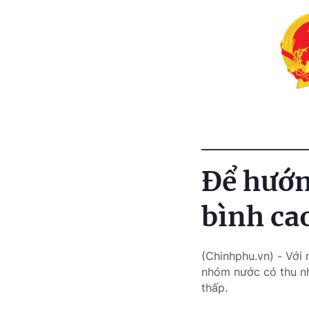
Để hướn
bình ca
(Chinhphu.vn) - Với
nhóm nước có thu nh
thấp.