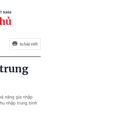
ỆT NAM
phủ
In bài viết
 trung
hả năng gia nhập
hu nhập trung bình