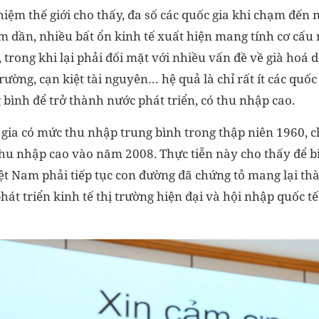
iệm thế giới cho thấy, đa số các quốc gia khi chạm đến 
m dần, nhiều bất ổn kinh tế xuất hiện mang tính cơ cấu 
, trong khi lại phải đối mặt với nhiều vấn đề về già hoá 
trường, cạn kiệt tài nguyên… hệ quả là chỉ rất ít các quố
bình để trở thành nước phát triển, có thu nhập cao.
gia có mức thu nhập trung bình trong thập niên 1960, ch
thu nhập cao vào năm 2008. Thực tiễn này cho thấy để b
iệt Nam phải tiếp tục con đường đã chứng tỏ mang lại t
hát triển kinh tế thị trường hiện đại và hội nhập quốc 