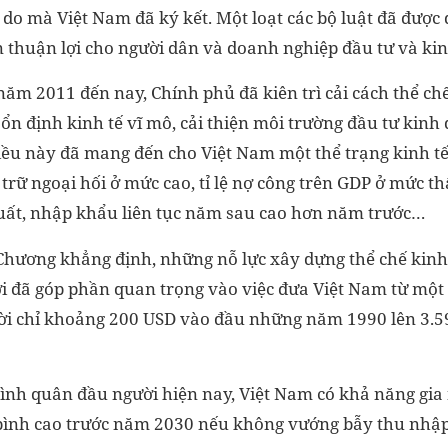
do mà Việt Nam đã ký kết. Một loạt các bộ luật đã được 
n thuận lợi cho người dân và doanh nghiệp đầu tư và ki
năm 2011 đến nay, Chính phủ đã kiên trì cải cách thể chế
ổn định kinh tế vĩ mô, cải thiện môi trường đầu tư kinh
điều này đã mang đến cho Việt Nam một thể trạng kinh 
 trữ ngoại hối ở mức cao, tỉ lệ nợ công trên GDP ở mức t
uất, nhập khẩu liên tục năm sau cao hơn năm trước…
hương khẳng định, những nỗ lực xây dựng thể chế kinh 
 đã góp phần quan trọng vào việc đưa Việt Nam từ một
ời chỉ khoảng 200 USD vào đầu những năm 1990 lên 3.
ình quân đầu người hiện nay, Việt Nam có khả năng gi
bình cao trước năm 2030 nếu không vướng bẫy thu nhập