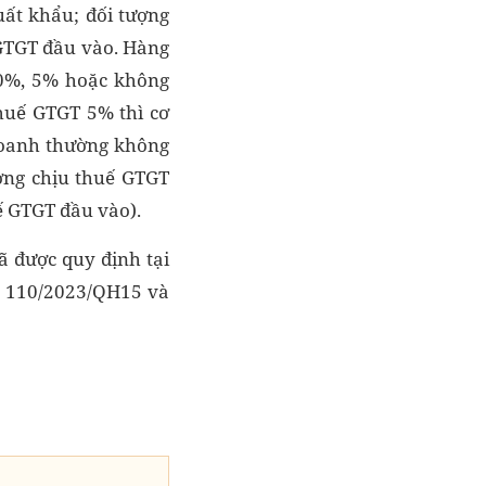
ất khẩu; đối tượng
 GTGT đầu vào. Hàng
10%, 5% hoặc không
thuế GTGT 5% thì cơ
doanh thường không
ượng chịu thuế GTGT
ế GTGT đầu vào).
ã được quy định tại
ố 110/2023/QH15 và