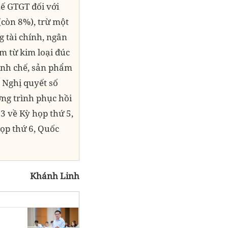
ế GTGT đối với
còn 8%), trừ một
g tài chính, ngân
m từ kim loại đúc
tinh chế, sản phẩm
c Nghị quyết số
ơng trình phục hồi
3 về Kỳ họp thứ 5,
ọp thứ 6, Quốc
Khánh Linh