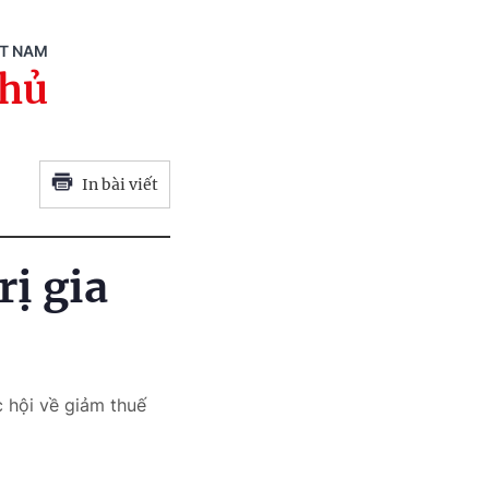
ỆT NAM
phủ
In bài viết
rị gia
 hội về giảm thuế