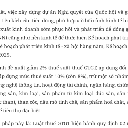
iết, việc xây dựng dự án Nghị quyết của Quốc hội về gi
iêu kích cầu tiêu dùng, phù hợp với bối cảnh kinh tế hi
xuất kinh doanh sớm phục hồi và phát triển để đóng g
) cũng như nền kinh tế để thực hiện Kế hoạch phát triể
ế hoạch phát triển kinh tế - xã hội hàng năm, Kế hoạch 
2025.
ính đề xuất giảm 2% thuế suất thuế GTGT, áp dụng đố
 áp dụng mức thuế suất 10% (còn 8%), trừ một số nhóm
ông nghệ thông tin, hoạt động tài chính, ngân hàng, chứ
ng sản, kim loại, sản phẩm từ kim loại đúc sẵn, sả
c than), than cốc, dầu mỏ tinh chế, sản phẩm hoá chất
 tiêu thụ đặc biệt.
i pháp này là: Luật thuế GTGT hiện hành quy định 02